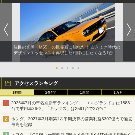
注目の光岡「M55」の世界観に触れた！ 古きよき時代の
デザインエッセンスを再現した相棒にしたくなる1台
●
●
●
●
●
アクセスランキング
1時間
24時間
1週間
1カ月
2026年7月の車名別新車ランキング、「エルグランド」は1883
台で乗用車36位、「キックス」は2591台で27位に
ホンダ、2027年3月期第1四半期決算の営業利益5307億円で過去
最高を記録
トヨタ、「GR86」一部改良 3眼カメラ採用やMT仕様の5速から