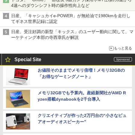
4速へのダウンシフト時の操作性向上など
日産、「キャシュカイe-POWER」が無給油で1980kmを走行し
てギネス世界記録に認定
日産、受注好調の新型「キックス」のユーザー動向に関して、マ
ーケティング本部の寺西章氏が解説
もっと見る
Special Site
お値段そのままでメモリ倍増！メモリ32GBの
「お得なゲーミングノート」
メモリ32GBでも予算内。産経新聞社がAMD R
yzen搭載dynabookを2千台導入
クリエイティブが作った2万円台の“小さなピュ
アオーディオスピーカー”