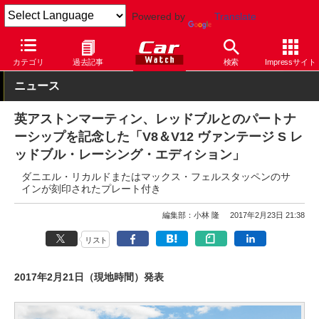
Powered by
Translate
Car Watch
自動車
アストンマーティン
ヴァンテージ
カテゴリ
過去記事
検索
Impressサイト
ニュース
英アストンマーティン、レッドブルとのパートナ
ーシップを記念した「V8＆V12 ヴァンテージ S レ
ッドブル・レーシング・エディション」
ダニエル・リカルドまたはマックス・フェルスタッペンのサ
インが刻印されたプレート付き
編集部：小林 隆
2017年2月23日 21:38
リスト
2017年2月21日（現地時間）発表