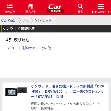
カテゴリ
過去記事
検索
Impressサイト
Car Watch
ナビ
ケンウッド
ケンウッド 関連記事
絞り込む
すべて
彩速ナビ
その他
ケンウッド、暗さに強いドラレコ新製品「DRV
-650」「DRV-W650」。ソニー製CMOSセンサ
ー「STARVIS」採用
夜間の暗いシーンやトンネルの出入り口などでも
鮮明に録画可能