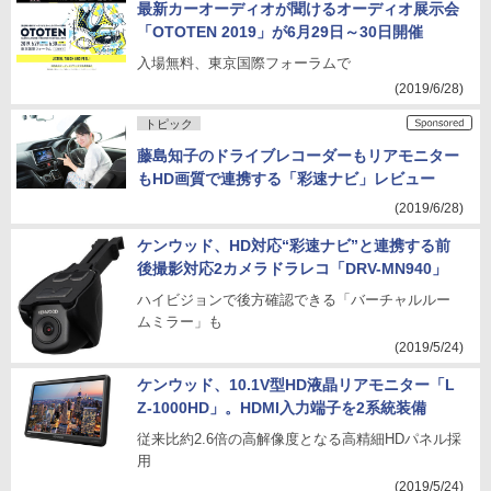
最新カーオーディオが聞けるオーディオ展示会
「OTOTEN 2019」が6月29日～30日開催
入場無料、東京国際フォーラムで
(2019/6/28)
トピック
藤島知子のドライブレコーダーもリアモニター
もHD画質で連携する「彩速ナビ」レビュー
(2019/6/28)
ケンウッド、HD対応“彩速ナビ”と連携する前
後撮影対応2カメラドラレコ「DRV-MN940」
ハイビジョンで後方確認できる「バーチャルルー
ムミラー」も
(2019/5/24)
ケンウッド、10.1V型HD液晶リアモニター「L
Z-1000HD」。HDMI入力端子を2系統装備
従来比約2.6倍の高解像度となる高精細HDパネル採
用
(2019/5/24)