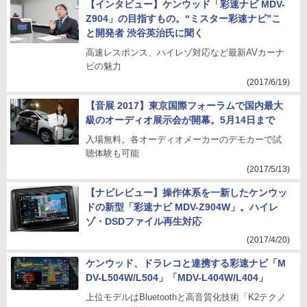
【インタビュー】ケンウッド「彩速ナビ MDV-
Z904」の目指すもの。“ミスター彩速ナビ”こ
と開発者 渋谷英治氏に聞く
高速レスポンス、ハイレゾ対応など最新AVカーナ
ビの魅力
(2017/6/19)
【音展 2017】東京国際フォーラムで国内最大
級のオーディオ展示会が開幕。5月14日まで
入場無料。各オーディオメーカーのデモカーで試
聴体験も可能
(2017/5/13)
【ナビレビュー】操作体系を一新したケンウッ
ドの新型「彩速ナビ MDV-Z904W」。ハイレ
ゾ・DSDファイル再生対応
(2017/4/20)
ケンウッド、ドラレコと連携する彩速ナビ「M
DV-L504W/L504」「MDV-L404W/L404」
上位モデルはBluetoothと高音質化技術「K2テクノ