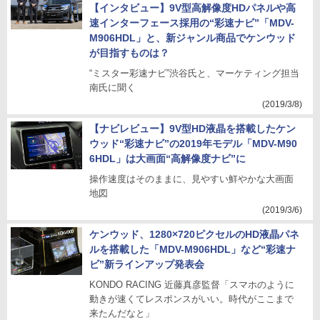
【インタビュー】9V型高解像度HDパネルや高
速インターフェース採用の“彩速ナビ”「MDV-
M906HDL」と、新ジャンル商品でケンウッド
が目指すものは？
“ミスター彩速ナビ”渋谷氏と、マーケティング担当
南氏に聞く
(2019/3/8)
【ナビレビュー】9V型HD液晶を搭載したケン
ウッド“彩速ナビ”の2019年モデル「MDV-M90
6HDL」は大画面“高解像度ナビ”に
操作速度はそのままに、見やすい鮮やかな大画面
地図
(2019/3/6)
ケンウッド、1280×720ピクセルのHD液晶パネ
ルを搭載した「MDV-M906HDL」など“彩速ナ
ビ”新ラインアップ発表会
KONDO RACING 近藤真彦監督「スマホのように
動きが速くてレスポンスがいい。時代がここまで
来たんだなと」