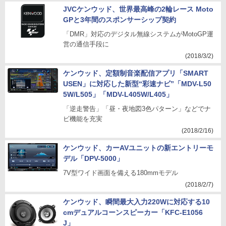
JVCケンウッド、世界最高峰の2輪レース Moto
GPと3年間のスポンサーシップ契約
「DMR」対応のデジタル無線システムがMotoGP運
営の通信手段に
(2018/3/2)
ケンウッド、定額制音楽配信アプリ「SMART
USEN」に対応した新型“彩速ナビ”「MDV-L50
5W/L505」「MDV-L405W/L405」
「逆走警告」「昼・夜地図3色パターン」などでナ
ビ機能を充実
(2018/2/16)
ケンウッド、カーAVユニットの新エントリーモ
デル「DPV-5000」
7V型ワイド画面を備える180mmモデル
(2018/2/7)
ケンウッド、瞬間最大入力220Wに対応する10
cmデュアルコーンスピーカー「KFC-E1056
J」