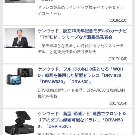
ドラレコ製品のラインアップ展示やタッチ＆トラ
イコーナーも
(2018/1/10)
ケンウッド、設立70周年記念モデルのカーナビ
「TYPE M」シリーズなど新製品発表会
「業界標準となる新しい時代に向けたマスターモ
デル」と開発責任者の渋谷英治氏
(2017/10/5)
ケンウッド、フルHDの約1.8倍となる「WQH
D」録画を採用した新型ドラレコ「DRV-830」
「DRV-W630」「DRV-630」
DRV-830は3型ワイド液晶、DRV-W630は無線LAN
機能を搭載
(2017/10/4)
ケンウッド、新型“彩速ナビ”連携でフロント＆
リアのダブル録画可能なドラレコ「DRV-N53
0」「DRV-R530」
後方映像をリアルタイム表示する「バーチャルル