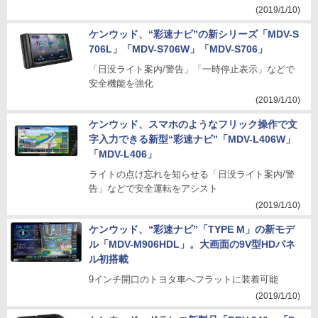
(2019/1/10)
ケンウッド、“彩速ナビ”の新シリーズ「MDV-S
706L」「MDV-S706W」「MDV-S706」
「日没ライト案内/警告」「一時停止表示」などで
安全機能を強化
(2019/1/10)
ケンウッド、スマホのようなフリック操作で文
字入力できる新型“彩速ナビ”「MDV-L406W」
「MDV-L406」
ライトの点け忘れを知らせる「日没ライト案内/警
告」などで安全運転をアシスト
(2019/1/10)
ケンウッド、“彩速ナビ”「TYPE M」の新モデ
ル「MDV-M906HDL」。大画面の9V型HDパネ
ル初搭載
9インチ開口のトヨタ車へフラットに装着可能
(2019/1/10)