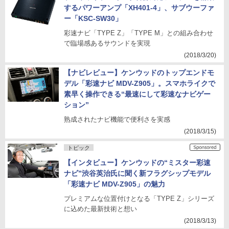
するパワーアンプ「XH401-4」、サブウーファ
ー「KSC-SW30」
彩速ナビ「TYPE Z」「TYPE M」との組み合わせ
で臨場感あるサウンドを実現
(2018/3/20)
【ナビレビュー】ケンウッドのトップエンドモ
デル「彩速ナビ MDV-Z905」。スマホライクで
素早く操作できる“最速にして彩速なナビゲー
ション”
熟成されたナビ機能で便利さを実感
(2018/3/15)
トピック
【インタビュー】ケンウッドの“ミスター彩速
ナビ”渋谷英治氏に聞く新フラグシップモデル
「彩速ナビ MDV-Z905」の魅力
プレミアムな位置付けとなる「TYPE Z」シリーズ
に込めた最新技術と想い
(2018/3/13)