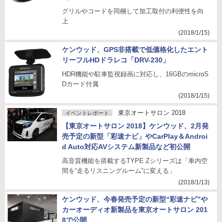
グリルやコードを同梱して加工取付の利便性を向
上
(2018/1/15)
ケンウッド、GPS非搭載で低価格化したエント
リーフルHDドラレコ「DRV-230」
HDR機能や駐車監視録画に対応し、16GBのmicroS
Dカード付属
(2018/1/15)
東京オートサロン 2018
イベントレポート
【東京オートサロン 2018】ケンウッド、2月発
売予定の新型「彩速ナビ」やCarPlay＆Androi
d Auto対応AVシステム新製品など初公開
高音質機能を搭載するTYPE Zシリーズは「車内空
間を“走るリスニングルーム”に変える」
(2018/1/13)
ケンウッド、今春発売予定の新型“彩速ナビ”や
カーオーディオ新製品を東京オートサロン 201
8で公開