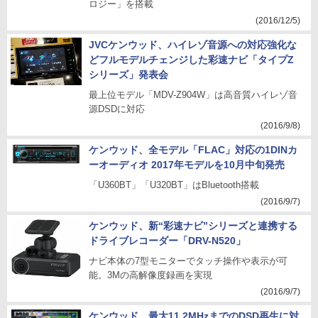
ロジー」を搭載
(2016/12/5)
JVCケンウッド、ハイレゾ音源への対応強化な
どフルモデルチェンジした彩速ナビ「タイプZ
シリーズ」発表会
最上位モデル「MDV-Z904W」は高音質ハイレゾ音
源DSDに対応
(2016/9/8)
ケンウッド、全モデル「FLAC」対応の1DINカ
ーオーディオ 2017年モデルを10月中旬発売
「U360BT」「U320BT」はBluetooth搭載
(2016/9/7)
ケンウッド、新“彩速ナビ”シリーズと連携する
ドライブレコーダー「DRV-N520」
ナビ本体の7型モニターでタッチ操作や表示が可
能。3Mの高解像度録画を実現
(2016/9/7)
ケンウッド、最大11.2MHzまでのDSD再生に対