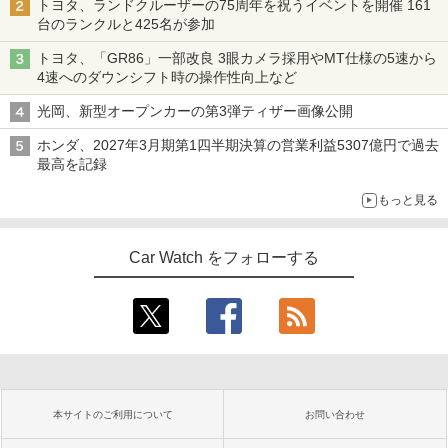
トヨタ、ランドクルーザーの75周年を祝うイベントを開催 161
台のランクルと425名が参加
トヨタ、「GR86」一部改良 3眼カメラ採用やMT仕様の5速から
4速へのダウンシフト時の操作性向上など
光岡、新型オープンカーの第3弾ティザー画像公開
ホンダ、2027年3月期第1四半期決算の営業利益5307億円で過去
最高を記録
もっと見る
Car Watch をフォローする
本サイトのご利用について
お問い合わせ