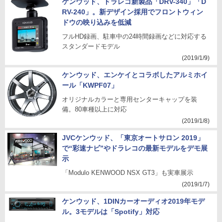
ケンウッド、ドラレコ新製品「DRV-340」「D
RV-240」。新デザイン採用でフロントウィン
ドウの映り込みを低減
フルHD録画、駐車中の24時間録画などに対応する
スタンダードモデル
(2019/1/9)
ケンウッド、エンケイとコラボしたアルミホイ
ール「KWPF07」
オリジナルカラーと専用センターキャップを装
備。80車種以上に対応
(2019/1/8)
JVCケンウッド、「東京オートサロン 2019」
で“彩速ナビ”やドラレコの最新モデルをデモ展
示
「Modulo KENWOOD NSX GT3」も実車展示
(2019/1/7)
ケンウッド、1DINカーオーディオ2019年モデ
ル。3モデルは「Spotify」対応