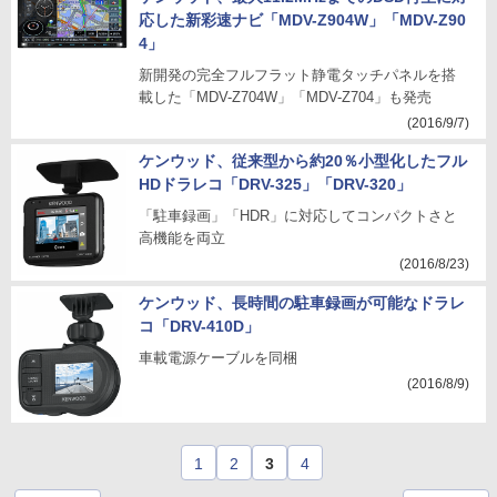
応した新彩速ナビ「MDV-Z904W」「MDV-Z90
4」
新開発の完全フルフラット静電タッチパネルを搭
載した「MDV-Z704W」「MDV-Z704」も発売
(2016/9/7)
ケンウッド、従来型から約20％小型化したフル
HDドラレコ「DRV-325」「DRV-320」
「駐車録画」「HDR」に対応してコンパクトさと
高機能を両立
(2016/8/23)
ケンウッド、長時間の駐車録画が可能なドラレ
コ「DRV-410D」
車載電源ケーブルを同梱
(2016/8/9)
1
2
3
4