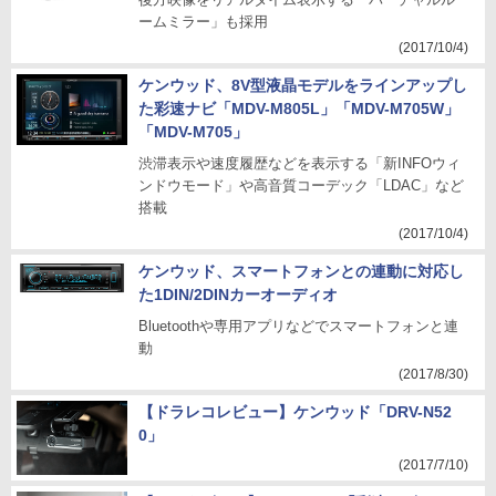
ームミラー」も採用
(2017/10/4)
ケンウッド、8V型液晶モデルをラインアップし
た彩速ナビ「MDV-M805L」「MDV-M705W」
「MDV-M705」
渋滞表示や速度履歴などを表示する「新INFOウィ
ンドウモード」や高音質コーデック「LDAC」など
搭載
(2017/10/4)
ケンウッド、スマートフォンとの連動に対応し
た1DIN/2DINカーオーディオ
Bluetoothや専用アプリなどでスマートフォンと連
動
(2017/8/30)
【ドラレコレビュー】ケンウッド「DRV-N52
0」
(2017/7/10)