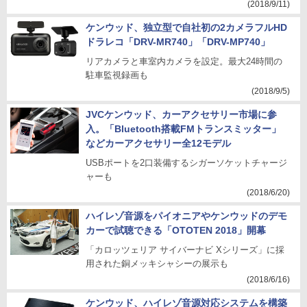
(2018/9/11)
ケンウッド、独立型で自社初の2カメラフルHD
ドラレコ「DRV-MR740」「DRV-MP740」
リアカメラと車室内カメラを設定。最大24時間の
駐車監視録画も
(2018/9/5)
JVCケンウッド、カーアクセサリー市場に参
入。「Bluetooth搭載FMトランスミッター」
などカーアクセサリー全12モデル
USBポートを2口装備するシガーソケットチャージ
ャーも
(2018/6/20)
ハイレゾ音源をパイオニアやケンウッドのデモ
カーで試聴できる「OTOTEN 2018」開幕
「カロッツェリア サイバーナビ Xシリーズ」に採
用された銅メッキシャシーの展示も
(2018/6/16)
ケンウッド、ハイレゾ音源対応システムを構築