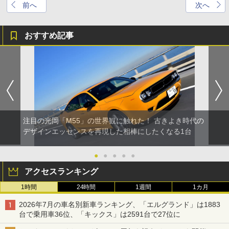
前へ
次へ
おすすめ記事
注目の光岡「M55」の世界観に触れた！ 古きよき時代の
デザインエッセンスを再現した相棒にしたくなる1台
●
●
●
●
●
アクセスランキング
1時間
24時間
1週間
1カ月
2026年7月の車名別新車ランキング、「エルグランド」は1883
台で乗用車36位、「キックス」は2591台で27位に