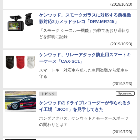
(2019/10/23)
ケンウッド、スモークガラスに対応する前後撮
影対応2カメラドラレコ「DRV-MR745」
「スモーク シースルー機能」搭載であおり運転な
どを鮮明に記録
(2019/10/23)
ケンウッド、リレーアタック防止用スマートキ
ーケース「CAX-SC1」
スマートキー対応車を狙った車両盗難から愛車を
守る
(2019/8/23)
トピック
ケンウッドのドライブレコーダーが作られるタ
イ工場「JKOT」を見学してきた
ホンダアクセス、ケンウッドとモータースポーツ
の関わりとは？
(2019/7/23)