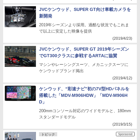
JVCケンウッド、SUPER GT向け車載カメラを
新開発
2019年シーズンより採用。過酷な状況でもこれま
で以上に安定した映像を提供
(2019/4/23)
JVCケンウッド、SUPER GT 2019年シーズン
でGT300クラスに参戦するARTAに協賛
マシンやレーシングスーツ、メカニックスーツに
ケンウッドブランド掲出
(2019/4/12)
ケンウッド、“彩速ナビ”初の7V型HDパネルを
搭載した「MDV-M906HDW」「MDV-M906H
D」
200mmコンソール対応のワイドモデルと、180mm
スタンダードモデル
(2019/3/15)
トピック