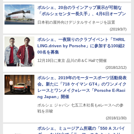
ポルシェ、20台のラインアップ展示が可能な
「ポルシェセンター長久手」、4月6日オープン
日本初の屋外向けデジタルサイネージを設置
(2019/3/7)
ポルシェ、一夜限りのクラブイベント「THRIL
LING.driven by Porsche」に参加する100組2
00名を募集
12月19日に東京 品川のB＆C Hallで開催
(2018/12/12)
ポルシェ、2019年のモータースポーツ活動発表
会。新たに「718 ケイマン GT4」のワンメイク
レースとワンメイクeレース「Porsche E-Raci
ng Japan」開催
ポルシェ ジャパン 七五三木社長もeレースへの参
戦を示唆
(2018/11/30)
ポルシェ、ミュージアム所蔵の「550 A スパイ