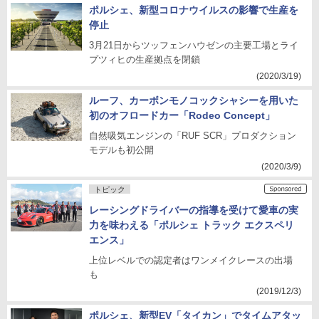
ポルシェ、新型コロナウイルスの影響で生産を
停止
3月21日からツッフェンハウゼンの主要工場とライ
プツィヒの生産拠点を閉鎖
(2020/3/19)
ルーフ、カーボンモノコックシャシーを用いた
初のオフロードカー「Rodeo Concept」
自然吸気エンジンの「RUF SCR」プロダクション
モデルも初公開
(2020/3/9)
トピック
レーシングドライバーの指導を受けて愛車の実
力を味わえる「ポルシェ トラック エクスペリ
エンス」
上位レベルでの認定者はワンメイクレースの出場
も
(2019/12/3)
ポルシェ、新型EV「タイカン」でタイムアタッ