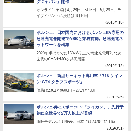
グジャパン」開催
オンライン予選は4月28日、5月5日、5月26日、ラ
イブイベントの決勝は6月16日
(2019/4/19)
ポルシェ、日本国内におけるポルシェEV専用の
急速充電器開発でABBと業務提携。急速充電ネ
ットワークを構築
2020年半ばまでに150kW以上で急速充電可能な次
世代のCHAdeMOを共同展開
(2019/4/12)
ポルシェ、新型サーキット専用車「718 ケイマ
ン GT4 クラブスポーツ」
価格は2361万9600円～2714万400円
(2019/4/5)
ポルシェ初のスポーツEV「タイカン」、先行予
約に全世界で2万人以上が登録
市販モデルは9月発表。日本には2020年に上陸
(2019/3/11)