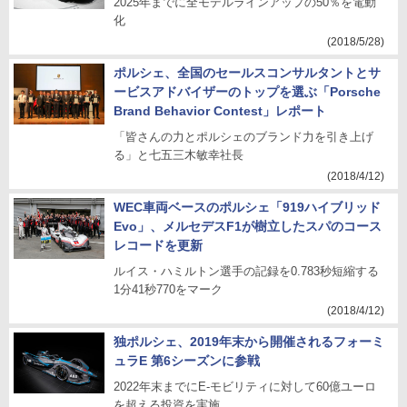
2025年までに全モデルラインアップの50％を電動
化
(2018/5/28)
ポルシェ、全国のセールスコンサルタントとサ
ービスアドバイザーのトップを選ぶ「Porsche
Brand Behavior Contest」レポート
「皆さんの力とポルシェのブランド力を引き上げ
る」と七五三木敏幸社長
(2018/4/12)
WEC車両ベースのポルシェ「919ハイブリッド
Evo」、メルセデスF1が樹立したスパのコース
レコードを更新
ルイス・ハミルトン選手の記録を0.783秒短縮する
1分41秒770をマーク
(2018/4/12)
独ポルシェ、2019年末から開催されるフォーミ
ュラE 第6シーズンに参戦
2022年末までにE-モビリティに対して60億ユーロ
を超える投資を実施