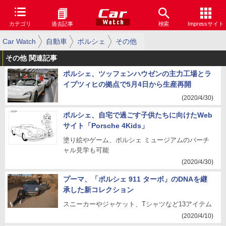
カテゴリ
過去記事
検索
Impressサイト
Car Watch
自動車
ポルシェ
その他
その他 関連記事
ポルシェ、ツッフェンハウゼンの主力工場とラ
イプツィヒの拠点で5月4日から生産再開
(2020/4/30)
ポルシェ、自宅で過ごす子供たちに向けたWeb
サイト「Porsche 4Kids」
塗り絵やゲーム、ポルシェ ミュージアムのバーチ
ャル見学も可能
(2020/4/30)
プーマ、「ポルシェ 911 ターボ」のDNAを継
承した新コレクション
スニーカーやジャケット、Tシャツなど13アイテム
(2020/4/10)