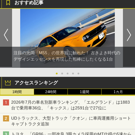
おすすめ記事
注目の光岡「M55」の世界観に触れた！ 古きよき時代の
デザインエッセンスを再現した相棒にしたくなる1台
●
●
●
●
●
アクセスランキング
1時間
24時間
1週間
1カ月
2026年7月の車名別新車ランキング、「エルグランド」は1883
台で乗用車36位、「キックス」は2591台で27位に
UDトラックス、大型トラック「クオン」に車両運搬用ショート
キャブトラクタ追加
トヨタ、「GR86」一部改良 3眼カメラ採用やMT仕様の5速から