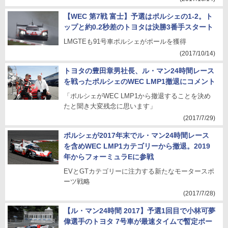
【WEC 第7戦 富士】予選はポルシェの1-2。ト
ップと約0.2秒差のトヨタは決勝3番手スタート
LMGTEも91号車ポルシェがポールを獲得
(2017/10/14)
トヨタの豊田章男社長、ル・マン24時間レース
を戦ったポルシェのWEC LMP1撤退にコメント
「ポルシェがWEC LMP1から撤退することを決め
たと聞き大変残念に思います」
(2017/7/29)
ポルシェが2017年末でル・マン24時間レース
を含めWEC LMP1カテゴリーから撤退。2019
年からフォーミュラEに参戦
EVとGTカテゴリーに注力する新たなモータースポ
ーツ戦略
(2017/7/28)
【ル・マン24時間 2017】予選1回目で小林可夢
偉選手のトヨタ 7号車が最速タイムで暫定ポー