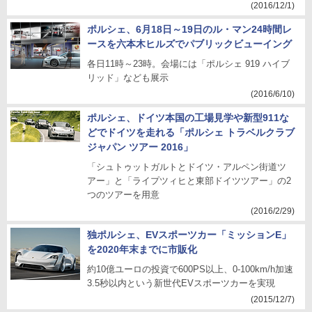
(2016/12/1)
ポルシェ、6月18日～19日のル・マン24時間レ
ースを六本木ヒルズでパブリックビューイング
各日11時～23時。会場には「ポルシェ 919 ハイブ
リッド」なども展示
(2016/6/10)
ポルシェ、ドイツ本国の工場見学や新型911な
どでドイツを走れる「ポルシェ トラベルクラブ
ジャパン ツアー 2016」
「シュトゥットガルトとドイツ・アルペン街道ツ
アー」と「ライプツィヒと東部ドイツツアー」の2
つのツアーを用意
(2016/2/29)
独ポルシェ、EVスポーツカー「ミッションE」
を2020年末までに市販化
約10億ユーロの投資で600PS以上、0-100km/h加速
3.5秒以内という新世代EVスポーツカーを実現
(2015/12/7)