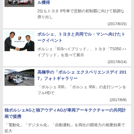
ル獲得
2位もトヨタ 8号車で悲願の初制覇に向けて順調な
滑り出し
(2017/6/15)
ポルシェ、トヨタと共同でル・マンへ向けたト
ークイベント
ポルシェ「919ハイブリッド」、トヨタ「TS050 ハ
イブリッド」を並べて展示
(2017/6/14)
高橋学の「ポルシェ エクスペリエンスデイ 201
7」フォトギャラリー
「ポルシェ 936」「ポルシェ 956」の走行シーンを
フルHDで
(2017/6/9)
独ポルシェAGと独アウディAGが車両アーキテクチャーの共同計
画で提携
「電動化」「デジタル化」「自動運転」を両社の開発力の相乗効果で
拡大