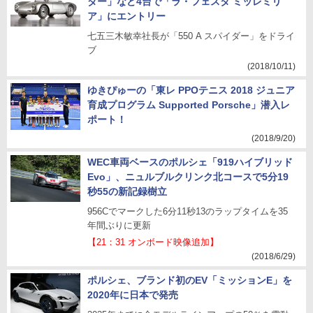
ダー」など4台で「ラ・フェスタ ミッレミリ
ア」にエントリー
七五三木敏幸社長が「550 A スパイダー」をドライ
ブ
(2018/10/11)
ゆきぴゅーの「東レ PPOテニス 2018 ジュニア
育成プログラム Supported Porsche」潜入レ
ポート！
(2018/9/20)
WEC車両ベースのポルシェ「919ハイブリッド
Evo」、ニュルブルクリンク北コースで5分19
秒55の新記録樹立
956Cでマークした6分11秒13のラップタイムを35
年間ぶりに更新
【21：31 オンボード映像追加】
(2018/6/29)
ポルシェ、ブランド初のEV「ミッションE」を
2020年に日本で発売