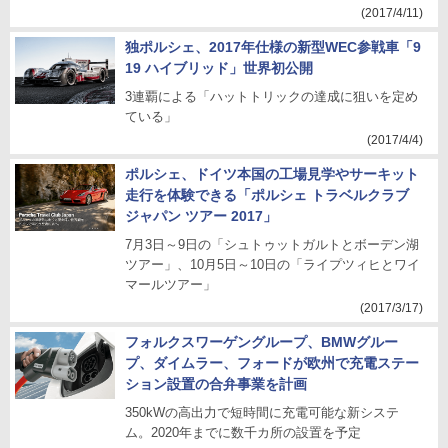
(2017/4/11)
独ポルシェ、2017年仕様の新型WEC参戦車「9
19 ハイブリッド」世界初公開
3連覇による「ハットトリックの達成に狙いを定め
ている」
(2017/4/4)
ポルシェ、ドイツ本国の工場見学やサーキット
走行を体験できる「ポルシェ トラベルクラブ
ジャパン ツアー 2017」
7月3日～9日の「シュトゥットガルトとボーデン湖
ツアー」、10月5日～10日の「ライプツィヒとワイ
マールツアー」
(2017/3/17)
フォルクスワーゲングループ、BMWグルー
プ、ダイムラー、フォードが欧州で充電ステー
ション設置の合弁事業を計画
350kWの高出力で短時間に充電可能な新システ
ム。2020年までに数千カ所の設置を予定