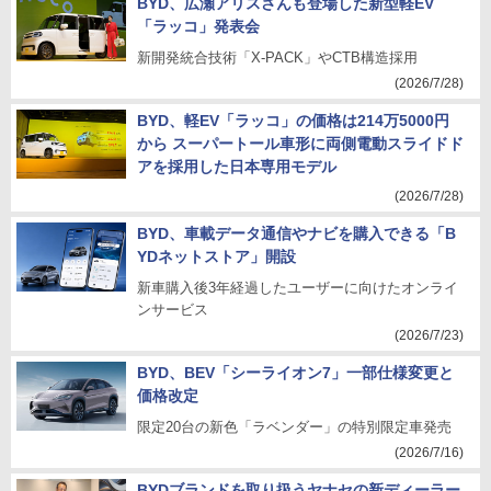
BYD、広瀬アリスさんも登場した新型軽EV
「ラッコ」発表会
新開発統合技術「X-PACK」やCTB構造採用
(2026/7/28)
BYD、軽EV「ラッコ」の価格は214万5000円
から スーパートール車形に両側電動スライドド
アを採用した日本専用モデル
(2026/7/28)
BYD、車載データ通信やナビを購入できる「B
YDネットストア」開設
新車購入後3年経過したユーザーに向けたオンライ
ンサービス
(2026/7/23)
BYD、BEV「シーライオン7」一部仕様変更と
価格改定
限定20台の新色「ラベンダー」の特別限定車発売
(2026/7/16)
BYDブランドを取り扱うヤナセの新ディーラー