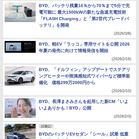
BYD、バッテリ残量10％から70％まで5分で充
電可能に 最大1500kWの新たな急速充電技術
「FLASH Charging」と「第2世代ブレードバ
ッテリ」を開発
(2026/3/9)
BYD、軽EV「ラッコ」専用サイトを公開 2026
年夏の発売に向けて情報発信を開始
(2026/2/16)
BYD、「ドルフィン」アップデートでステアリ
ングヒーターや雨滴感知式ワイパーなど標準装
備化 価格299万2000円から
(2026/2/10)
BYD、長澤まさみさんを起用した新CM「いよ
いよありかも！BYD」公開
(2026/2/3)
試乗記
BYDのバッテリEVセダン「シール」試乗 低重