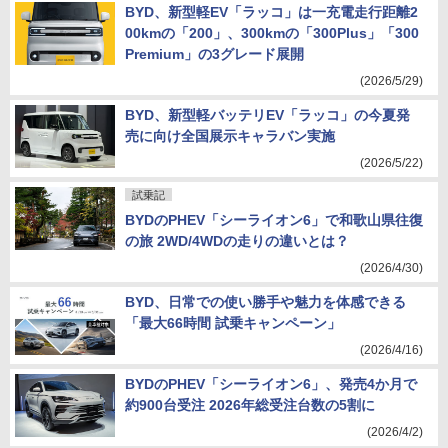
BYD、新型軽EV「ラッコ」は一充電走行距離2
00kmの「200」、300kmの「300Plus」「300
Premium」の3グレード展開
(2026/5/29)
BYD、新型軽バッテリEV「ラッコ」の今夏発
売に向け全国展示キャラバン実施
(2026/5/22)
試乗記
BYDのPHEV「シーライオン6」で和歌山県往復
の旅 2WD/4WDの走りの違いとは？
(2026/4/30)
BYD、日常での使い勝手や魅力を体感できる
「最大66時間 試乗キャンペーン」
(2026/4/16)
BYDのPHEV「シーライオン6」、発売4か月で
約900台受注 2026年総受注台数の5割に
(2026/4/2)