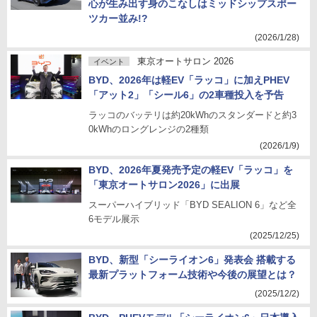
心が生み出す身のこなしはミッドシップスポー
ツカー並み!?
(2026/1/28)
東京オートサロン 2026
イベント
BYD、2026年は軽EV「ラッコ」に加えPHEV
「アット2」「シール6」の2車種投入を予告
ラッコのバッテリは約20kWhのスタンダードと約3
0kWhのロングレンジの2種類
(2026/1/9)
BYD、2026年夏発売予定の軽EV「ラッコ」を
「東京オートサロン2026」に出展
スーパーハイブリッド「BYD SEALION 6」など全
6モデル展示
(2025/12/25)
BYD、新型「シーライオン6」発表会 搭載する
最新プラットフォーム技術や今後の展望とは？
(2025/12/2)