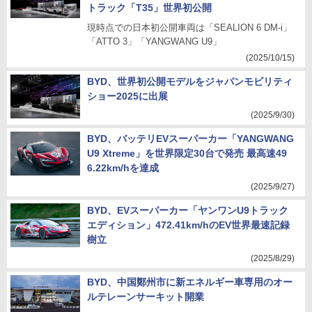
トラック「T35」世界初公開
現時点での日本初公開車両は「SEALION 6 DM-i」
「ATTO 3」「YANGWANG U9」
(2025/10/15)
BYD、世界初公開モデルをジャパンモビリティ
ショー2025に出展
(2025/9/30)
BYD、バッテリEVスーパーカー「YANGWANG
U9 Xtreme」を世界限定30台で発売 最高速49
6.22km/hを達成
(2025/9/27)
BYD、EVスーパーカー「ヤンワンU9トラック
エディション」472.41km/hのEV世界最速記録
樹立
(2025/8/29)
BYD、中国鄭州市に新エネルギー車専用のオー
ルテレーンサーキット開業