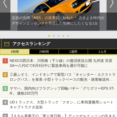
注目の光岡「M55」の世界観に触れた！ 古きよき時代の
デザインエッセンスを再現した相棒にしたくなる1台
●
●
●
●
●
アクセスランキング
1時間
24時間
1週間
1カ月
NEXCO西日本、川田橋（下り線）の復旧状況公開 九州道 宮原
SA〜八代ICで8月9日中に緊急車両を通行可能に
三菱ふそう、インドネシアで新型バス「キャンター・エクストラ
ロングバス」を発表 小型トラックベースの観光・旅客輸送向け
バス
ヤマハ、国内向けフラグシップ四輪バギー「グリズリーEPS XT-
R」 価格220万円
UDトラックス、大型トラック「クオン」に車両運搬用ショート
キャブトラクタ追加
【まるも亜希子の「寄り道日和」】ディーゼルエンジンの生きる