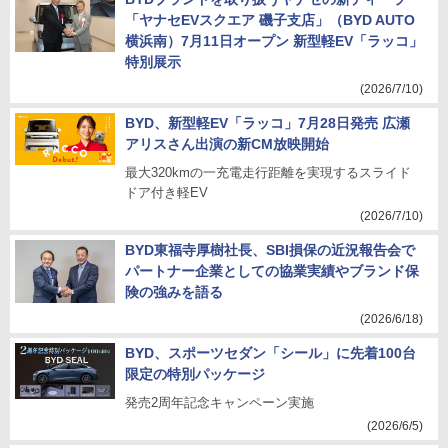
「ヤナセEVスクエア 磯子支店」（BYD AUTO
横浜南）7月11日オープン 新型軽EV「ラッコ」
特別展示
(2026/7/10)
BYD、新型軽EV「ラッコ」7月28日発売 広瀬
アリスさん出演の新CM放映開始
最大320kmの一充電走行距離を実現するスライド
ドア付き軽EV
(2026/7/10)
BYD東福寺厚樹社長、SBI損保の近況報告会で
パートナー企業としての協業実績やブランド保
険の強みを語る
(2026/6/18)
BYD、スポーツセダン「シール」に先着100台
限定の特別パッケージ
発売2周年記念キャンペーン実施
(2026/6/5)