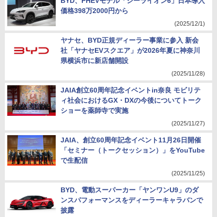
BYD、PHEVモデル「シーライオン6」日本導入
価格398万2000円から
(2025/12/1)
ヤナセ、BYD正規ディーラー事業に参入 新会
社「ヤナセEVスクエア」が2026年夏に神奈川
県横浜市に新店舗開設
(2025/11/28)
JAIA創立60周年記念イベントin奈良 モビリテ
ィ社会におけるGX・DXの今後についてトーク
ショーを薬師寺で実施
(2025/11/27)
JAIA、創立60周年記念イベント11月26日開催
「セミナー（トークセッション）」をYouTube
で生配信
(2025/11/25)
BYD、電動スーパーカー「ヤンワンU9」のダ
ンスパフォーマンスをディーラーキャラバンで
披露