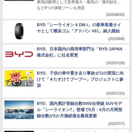
車両試験用として世界最大・最高の「屋内砂丘」
など8つの体験ゾーンを用意
(2025/8/20)
BYD「シーライオン 6 DM-i」の新車装着タイ
ヤとして横浜ゴム「アドバン V61」納入開始
(2025/8/8)
BYD、日本国内の商用車部門を「BYD JAPAN
株式会社」に社名変更
(2025/7/29)
BYD、子供の車中置き去り事故ゼロの実現に向
けて「＃たすけてブーブー」プロジェクトに参
加
(2025/7/23)
BYD、国内累計登録台数5000台突破 SUVモデ
ル「シーライオン7」登場で5月・6月の月間登
録台数が2か月連続過去最高更新
(2025/7/7)