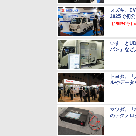
スズキ、E
2025で初
【19時50分
いすゞとU
バン」など
トヨタ、「
ルやデータ
マツダ、「
のテクノロ