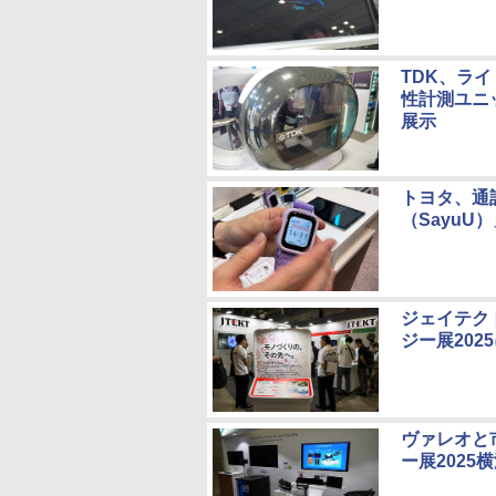
TDK、ラ
性計測ユニ
展示
トヨタ、通
（SayuU
ジェイテク
ジー展202
ヴァレオと
ー展2025