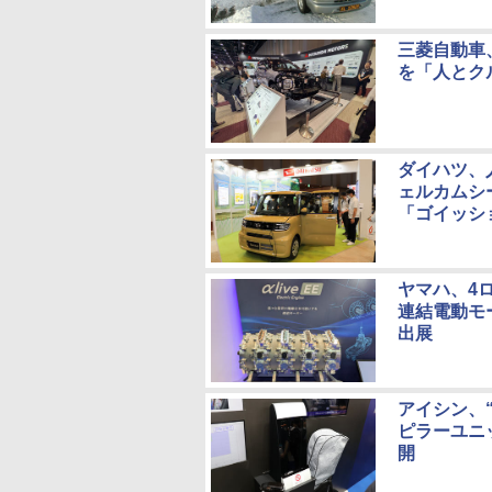
三菱自動車
を「人とク
ダイハツ、
ェルカムシ
「ゴイッシ
ヤマハ、4
連結電動モ
出展
アイシン、
ピラーユニ
開