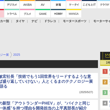
ーカー別
タイヤ
ナビ
ドラレコ
モータースポーツ
モーターサ
ジー展
2025
1
敏宏社長「技術でもう1回世界をリードするような意
ば盛り返していけない」人とくるまのテクノロジー展
で語る
(2025/5/27)
の新型「アウトランダーPHEV」が、“バイクと同じ
一体感”を持つ理由を開発担当の上平真部長が紹介