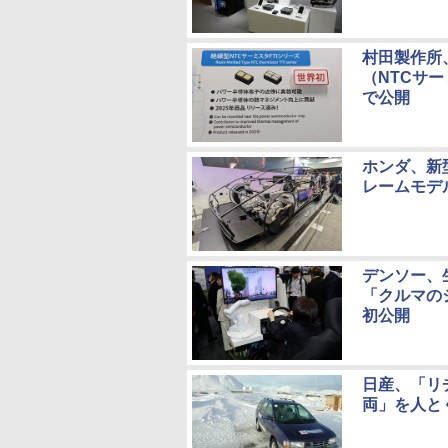
村田製作所
（NTCサ
で公開
ホンダ、新
レームモデ
デンソー、
「クルマの
初公開
日産、「リ
両」を人と