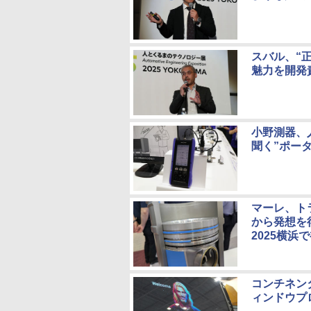
スバル、“
魅力を開発
小野測器、
聞く”ポータ
マーレ、ト
から発想を
2025横浜
コンチネン
ィンドウプ