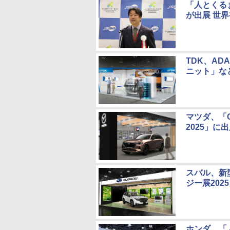
「人とくるま
が出展 世
TDK、AD
ニット」な
マツダ、「
2025」に
スバル、新
ジー展202
ホンダ、「