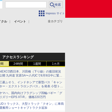
Impress サイト
全カテゴリ
イクル
イベント
アクセスランキング
時間
24時間
1週間
1カ月
NEXCO西日本、川田橋（下り線）の復旧状況
公開 九州道 宮原SA〜八代ICで8月9日中に緊急
車両を通行可能に
三菱ふそう、インドネシアで新型バス「キャン
ター・エクストラロングバス」を発表 小型トラ
ックベースの観光・旅客輸送向けバス
ヤマハ、国内向けフラグシップ四輪バギー「グ
リズリーEPS XT-R」 価格220万円
UDトラックス、大型トラック「クオン」に車両
運搬用ショートキャブトラクタ追加