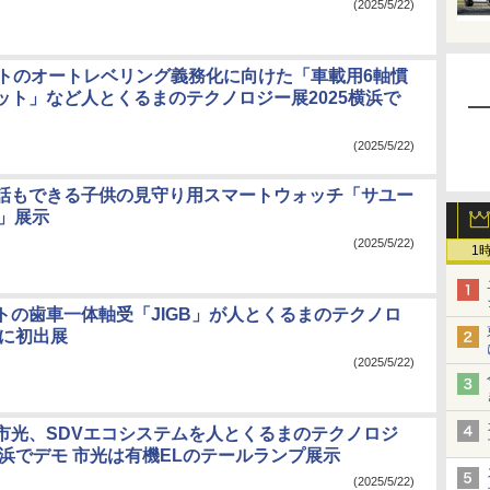
(2025/5/22)
イトのオートレベリング義務化に向けた「車載用6軸慣
ット」など人とくるまのテクノロジー展2025横浜で
(2025/5/22)
話もできる子供の見守り用スマートウォッチ「サユー
）」展示
(2025/5/22)
1
トの歯車一体軸受「JIGB」が人とくるまのテクノロ
5に初出展
(2025/5/22)
市光、SDVエコシステムを人とくるまのテクノロジ
横浜でデモ 市光は有機ELのテールランプ展示
(2025/5/22)