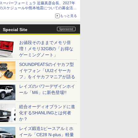
スーパーフォーミュラ 近藤真彦会長、2027年
のスケジュールや熊本地震についての募金活動
を紹介
もっと見る
Special Site
お値段そのままでメモリ倍
増！メモリ32GBの「お得な
ゲーミングノート」
SOUNDPEATSのイヤカフ型
イヤフォン「UU2イヤーカ
フ」をイヤカフマニアが語る
レイズのパワーデザインホイ
ール「M6」に新色登場!!
総合オーディオブランドに進
化するSHANLINGとは何者
か？
レイズ鍛造1ピースアルミホ
イール「CE28 N-plus」軽量