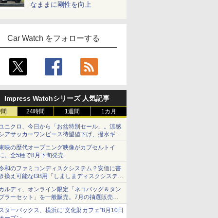
なままに剛性を向上
Car Watch をフォローする
Impress Watchシリーズ 人気記事
時間
24時間
1週間
1カ月
ユニクロ、今日から「お盆特別セール」。涼感
シアサッカーワンピース待望値下げ、撥水ギア
ショーツは1990円に
東映の歴代オープニング映像がカプセルトイ
に。全5種で8月下旬発売
令和のファミコンディスクシステム？安価に書
き換え可能なGB用「しましまディスクシステ
ム」
カルディ、オンライン限定「ネコバッグ＆タン
ブラーセット」を一般販売。7月の抽選販売の
当選無効分
スターバックス、横浜に“文化財カフェ”8月10日