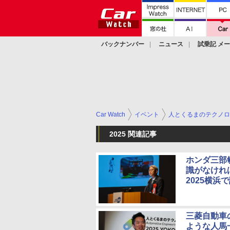
バックナンバー
ニュース
試乗記 メ
カスタム
Car Watch
イベント
人とくるまのテクノロ
2025 関連記事
ホンダ三部
識がなけれ
2025横浜
三菱自動車
ような人馬