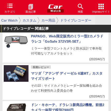
カテゴリ
過去記事
検索
Impressサイト
Car Watch
カスタム
カー用品
ドライブレコーダー
ドライブレコーダー 関連記事
PAPAGO、Web限定販売のミラー型2カメラド
ラレコ「GoSafe 372V3R-SET」
ミラー一体型フロントカメラと防水設計で車外取
付可能なリアカメラをセット
(2020/4/17)
長期レビュー
マツダ「アテンザ ディーゼル 6速MT」カスタ
マイズリポート
その10：サイドカメラとレーダー探知機を組み合
わせて利便性向上委員会の巻
(2020/4/17)
ドン・キホーテ、ドラレコ新商品2機種。前後2
カメラ一体型で税別7980円