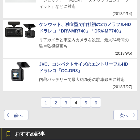
「シビック」「N-BOX」「ステップワゴン」「フ
ィット」などに対応
(2018/9/14)
ケンウッド、独立型で自社初の2カメラフルHD
ドラレコ「DRV-MR740」「DRV-MP740」
リアカメラと車室内カメラを設定。最大24時間の
駐車監視録画も
(2018/9/5)
JVC、コンパクトサイズのエントリーフルHD
ドラレコ「GC-DR3」
内蔵バッテリーで最大約25分の駐車録画に対応
(2018/7/27)
1
2
3
4
5
6
前へ
次へ
おすすめ記事