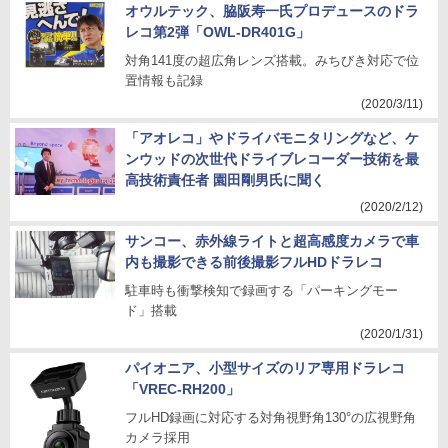
オウルテック、脇阪寿一氏プロデュースのドラ
レコ第2弾「OWL-DR401G」
対角141度の超広角レンズ搭載。みちびき対応で位
置情報も記録
(2020/3/11)
「アオレコ」やドライバモニタリングなど、ケ
ンウッドの次世代ドライブレコーダー技術を最
高技術責任者 園田剛男氏に聞く
(2020/2/12)
サンコー、赤外線ライトと超高感度カメラで車
内も撮影できる前後撮影フルHDドラレコ
駐車時も衝撃検知で録画する「パーキングモー
ド」搭載
(2020/1/31)
パイオニア、小型サイズのリア専用ドラレコ
「VREC-RH200」
フルHD録画に対応する対角視野角130°の広視野角
カメラ採用