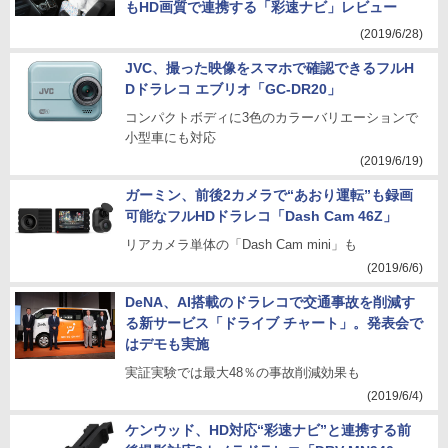
もHD画質で連携する「彩速ナビ」レビュー
(2019/6/28)
JVC、撮った映像をスマホで確認できるフルH
Dドラレコ エブリオ「GC-DR20」
コンパクトボディに3色のカラーバリエーションで
小型車にも対応
(2019/6/19)
ガーミン、前後2カメラで“あおり運転”も録画
可能なフルHDドラレコ「Dash Cam 46Z」
リアカメラ単体の「Dash Cam mini」も
(2019/6/6)
DeNA、AI搭載のドラレコで交通事故を削減す
る新サービス「ドライブ チャート」。発表会で
はデモも実施
実証実験では最大48％の事故削減効果も
(2019/6/4)
ケンウッド、HD対応“彩速ナビ”と連携する前