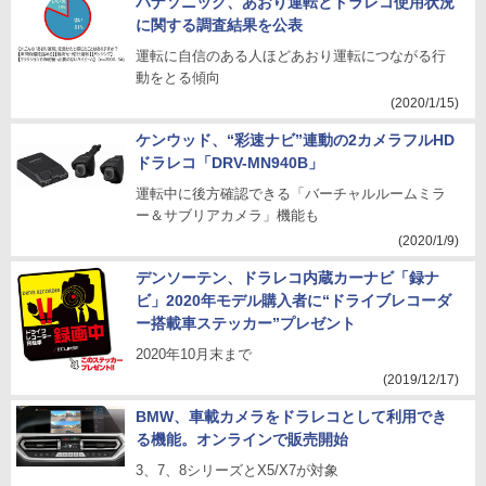
パナソニック、あおり運転とドラレコ使用状況
に関する調査結果を公表
運転に自信のある人ほどあおり運転につながる行
動をとる傾向
(2020/1/15)
ケンウッド、“彩速ナビ”連動の2カメラフルHD
ドラレコ「DRV-MN940B」
運転中に後方確認できる「バーチャルルームミラ
ー＆サブリアカメラ」機能も
(2020/1/9)
デンソーテン、ドラレコ内蔵カーナビ「録ナ
ビ」2020年モデル購入者に“ドライブレコーダ
ー搭載車ステッカー”プレゼント
2020年10月末まで
(2019/12/17)
BMW、車載カメラをドラレコとして利用でき
る機能。オンラインで販売開始
3、7、8シリーズとX5/X7が対象