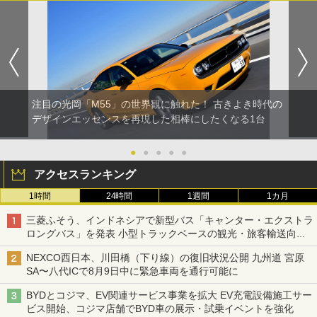
注目の光岡「M55」の世界観に触れた！ 古きよき時代の
デザインエッセンスを再現した相棒にしたくなる1台
●
●
●
●
●
アクセスランキング
1時間
24時間
1週間
1カ月
三菱ふそう、インドネシアで新型バス「キャンター・エクストラ
ロングバス」を発表 小型トラックベースの観光・旅客輸送向け
バス
NEXCO西日本、川田橋（下り線）の復旧状況公開 九州道 宮原
SA〜八代ICで8月9日中に緊急車両を通行可能に
BYDとコジマ、EV関連サービス事業を拡大 EV充電設備施工サー
ビス開始、コジマ店舗でBYD車の展示・試乗イベントを強化