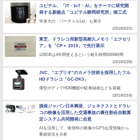
ユピテル、「IT・IoT・AI」をテーマに研究開
発する新拠点「ユピテル静岡研究所」竣工式
等身大の「バーチャルLei」も展示
(2019/3/22)
東芝、ドラレコ用新型高耐久メモリ「エクセリ
ア」を「CP＋ 2019」で先行展示
128GBは4年間使えるという耐久時間6000時間
(2019/2/28)
JVC、“エブリオ”のカメラ技術を採用したフル
HDドラレコ「GC-DK3」
薄型ボディでHDR機能や駐車録画などを搭載
(2019/2/19)
損保ジャパン日本興亜、ジェネクストとドラレ
コの映像を活用した交通事故の責任割合自動算
定システム共同開発に合意
AIを活用して、衝突時の映像やGPS位置情報から
事故状況を分析