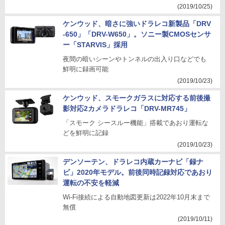
(2019/10/25)
ケンウッド、暗さに強いドラレコ新製品「DRV
-650」「DRV-W650」。ソニー製CMOSセンサ
ー「STARVIS」採用
夜間の暗いシーンやトンネルの出入り口などでも
鮮明に録画可能
(2019/10/23)
ケンウッド、スモークガラスに対応する前後撮
影対応2カメラドラレコ「DRV-MR745」
「スモーク シースルー機能」搭載であおり運転な
どを鮮明に記録
(2019/10/23)
デンソーテン、ドラレコ内蔵カーナビ「録ナ
ビ」2020年モデル。前後同時記録対応であおり
運転の不安を軽減
Wi-Fi接続による自動地図更新は2022年10月末まで
無償
(2019/10/11)