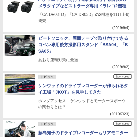
メラタイプなどストラーダ専用ドラレコ2機種
「CA-DR03TD」「CA-DR03D」の2機種を11月上旬
発売
(2019/9/4)
ビートソニック、両面テープで取り付けできる
コペン専用後方撮影用スタンド「BSA04」「B
SA05」
あおり運転対策に最適
(2019/9/2)
トピック
ケンウッドのドライブレコーダーが作られるタ
イ工場「JKOT」を見学してきた
ホンダアクセス、ケンウッドとモータースポーツ
の関わりとは？
(2019/7/23)
トピック
藤島知子のドライブレコーダーもリアモニター