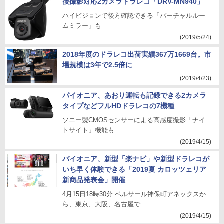
後撮影対応2カメラドラレコ「DRV-MN940」
ハイビジョンで後方確認できる「バーチャルルー
ムミラー」も
(2019/5/24)
2018年度のドラレコ出荷実績367万1669台。市
場規模は3年で2.5倍に
(2019/4/23)
パイオニア、あおり運転も記録できる2カメラ
タイプなどフルHDドラレコの7機種
ソニー製CMOSセンサーによる高感度撮影「ナイ
トサイト」機能も
(2019/4/15)
パイオニア、新型「楽ナビ」や新型ドラレコが
いち早く体験できる「2019夏 カロッツェリア
新商品発表会」開催
4月15日18時30分 ベルサール神保町アネックスか
ら、東京、大阪、名古屋で
(2019/4/15)