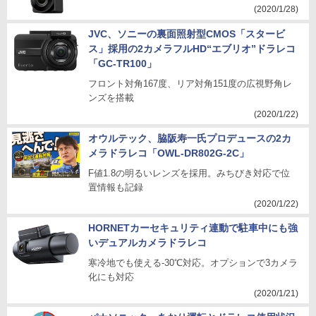
(2020/1/28)
JVC、ソニーの裏面照射型CMOS「スタービ
ス」採用の2カメラフルHD“エブリオ”ドラレコ
「GC-TR100」
フロント対角167度、リア対角151度の広視野角レ
ンズを搭載
(2020/1/22)
オウルテック、脇阪寿一氏プロデュースの2カ
メラドラレコ「OWL-DR802G-2C」
F値1.8の明るいレンズを採用。みちびき対応で位
置情報も記録
(2020/1/22)
HORNETカーセキュリティ連動で駐車中にも強
いデュアルカメラドラレコ
寒冷地でも使える-30℃対応。オプションで3カメラ
化にも対応
(2020/1/21)