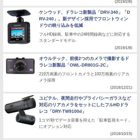
(2019/2/8)
ケンウッド、ドラレコ新製品「DRV-340」「D
RV-240」。新デザイン採用でフロントウィン
ドウの映り込みを低減
フルHD録画、駐車中の24時間録画などに対応する
スタンダードモデル
(2019/1/9)
オウルテック、前後2つのカメラで撮影するド
ラレコ新製品「OWL-DR801G-2C」
219万画素のフロントカメラと100万画素のリアカ
メラ採用
(2018/12/21)
ユピテル、夜間走行やプライバシーガラスなど
対応のリアカメラをセットにしたフルHDドラ
レコ「DRY-TW9100d」
1コマ/秒でデータ容量を抑えた「駐車監視モード」
にオプション対応
(2018/10/15)