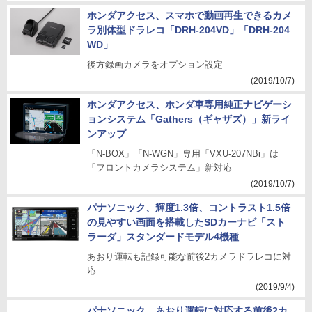
ホンダアクセス、スマホで動画再生できるカメ
ラ別体型ドラレコ「DRH-204VD」「DRH-204
WD」
後方録画カメラをオプション設定
(2019/10/7)
ホンダアクセス、ホンダ車専用純正ナビゲーシ
ョンシステム「Gathers（ギャザズ）」新ライ
ンアップ
「N-BOX」「N-WGN」専用「VXU-207NBi」は
「フロントカメラシステム」新対応
(2019/10/7)
パナソニック、輝度1.3倍、コントラスト1.5倍
の見やすい画面を搭載したSDカーナビ「スト
ラーダ」スタンダードモデル4機種
あおり運転も記録可能な前後2カメラドラレコに対
応
(2019/9/4)
パナソニック、あおり運転に対応する前後2カ