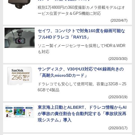
税別1万4800円の360度撮影カメラ搭載モデルはオ
ービス位置データ＆GPS機能に対応
(2020/4/7)
セイワ、コンパクトで対角160度を録画可能な
フルHDドラレコ「RAY15」
ソニー製イメージセンサーを採用してHDR＆WDR
も対応
(2020/3/30)
サンディスク、V30やU3対応で4K録画向きの
「高耐久microSDカード」
ドラレコでも安心して使用可能。容量は32GB～25
6GBで4製品
(2020/3/19)
東京海上日動とALBERT、ドラレコ情報からAI
が事故の責任割合を自動判定する「事故状況再
現システム」導入
(2020/3/17)