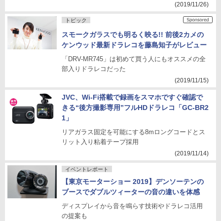
(2019/11/26)
トピック
スモークガラスでも明るく映る!! 前後2カメの
ケンウッド最新ドラレコを藤島知子がレビュー
「DRV-MR745」は初めて買う人にもオススメの全
部入りドラレコだった
(2019/11/15)
JVC、Wi-Fi搭載で録画をスマホですぐ確認で
きる“後方撮影専用”フルHDドラレコ「GC-BR2
1」
リアガラス固定を可能にする8mロングコードとス
リット入り粘着テープ採用
(2019/11/14)
イベントレポート
【東京モーターショー 2019】デンソーテンの
ブースでダブルツィーターの音の違いを体感
ディスプレイから音を鳴らす技術やドラレコ活用
の提案も