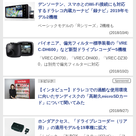
デンソーテン、スマホとのWi-Fi接続にも対応
するドラレコ内蔵カーナビ「録ナビ」2019年モ
デル2機種
ベーシックモデルの「Rシリーズ」2機種も
(2018/10/4)
パイオニア、偏光フィルター標準装着の「VRE
C-DH600」など新型ドライブレコーダー5機種
「VREC-DH700」「VREC-DH400」「VREC-DZ30
0」は別売で偏光フィルターに対応
(2018/10/2)
トピック
【インタビュー】ドラレコでの過酷な使用環境
に向いたサンディスクの「高耐久microSDカー
ド」について聞いてみた
(2018/9/27)
ホンダアクセス、「ドライブレコーダー（リア
用）」の適用モデルを19車種に拡大