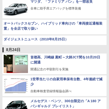
マツダ、「ファミリア バン」を一部改良
全車に助手席エアバッグを標準装備
オートバックスセブン、ハイブリッド車向けの「車両接近通報装
置」を全店で取り扱い
ダイジェストニュース（2010年8月25日）
8月24日
首都高、川崎線 殿町～大師JCT間を10月20日
に開通
開通記念の半額割引を実施
1世帯当たりの自家用車保有台数、4年連続で減
少
自動車検査登録情報協会調べ
メルセデス・ベンツ、300台限定の「A 180 ア
バンギャルド プレイリスト」