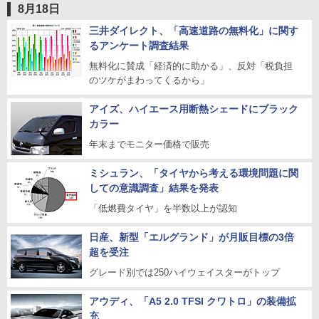
8月18日
三井ダイレクト、「高速道路の無料化」に関す
るアンケート調査結果
無料化に賛成「経済的に助かる」、反対「税負担
のツケがまわってくるから」
アイズ、ハイエース用断熱シェードにブラック
カラー
年末までモニター価格で販売
ミシュラン、「タイヤから考える環境問題に関
しての意識調査」結果を発表
「低燃費タイヤ」を半数以上が認知
日産、新型「エルグランド」が月販目標の3倍
超を受注
グレード別では250ハイウェイスターがトップ
アウディ、「A5 2.0 TFSI クワトロ」の装備拡
充