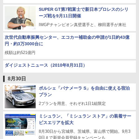
SUPER GT第7戦富士で新日本プロレスのシリ
ーズ戦を9月11日開催
IWGPチャンピオン真壁選手と、柳田選手が来社
次世代自動車振興センター、エコカー補助金の申請が1日約43億
円・約3万3000台に
残額は約521億円
ダイジェストニュース（2010年8月31日）
8月30日
ポルシェ「パナメーラ S」を自由に使える宿泊
プラン
2プランを用意、それぞれ1日1組限定
ミシュラン、「ミシュラン ストア」の装着サー
ビスエリアを拡大
8月30日から宮城県、茨城県、富山県で開始。9月3
0日まで新規会員登録キャンペーンも