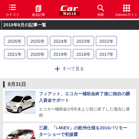
カテゴリ
過去記事
検索
Impressサイト
2010年8月の記事一覧
2026
年
2025
年
2024
年
2023
年
2022
年
2021
年
2020
年
2019
年
2018
年
2017
年
2016
年
2015
年
2014
年
2013
年
2012
年
すべて見る
2011
年
2010
年
2009
年
2008
年
8月31日
フィアット、エコカー補助金終了後に独自の購
入資金サポート
エコカー補助金が9月末より前に終了した場合に適
用
三菱、「i-MiEV」の欧州仕様を2010パリモー
ターショーで初披露