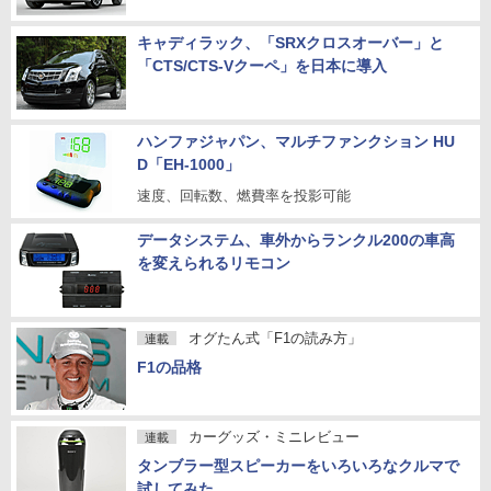
キャディラック、「SRXクロスオーバー」と
「CTS/CTS-Vクーペ」を日本に導入
ハンファジャパン、マルチファンクション HU
D「EH-1000」
速度、回転数、燃費率を投影可能
データシステム、車外からランクル200の車高
を変えられるリモコン
オグたん式「F1の読み方」
連載
F1の品格
カーグッズ・ミニレビュー
連載
タンブラー型スピーカーをいろいろなクルマで
試してみた