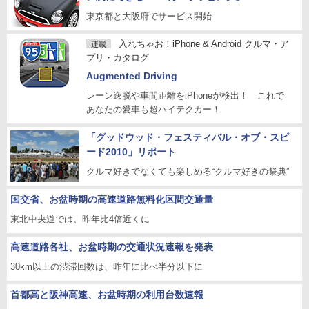
東京都と大阪府でサービス開始
入れちゃお！iPhone & Android クルマ・ア
連載
プリ・カタログ
Augmented Driving
レーン逸脱や車間距離をiPhoneが検出！ これで
あなたの愛車も超ハイテクカー！
「グッドウッド・フェスティバル・オブ・スピ
ード2010」リポート
クルマ好きでなくても楽しめる“クルマ好きの祭典”
国交省、お盆時期の高速道路無料化区間交通量
東北中央道では、昨年比4倍近くに
高速道路各社、お盆時期の交通状況速報を発表
30km以上の渋滞回数は、昨年に比べ半分以下に
首都高と阪神高速、お盆時期の利用台数速報