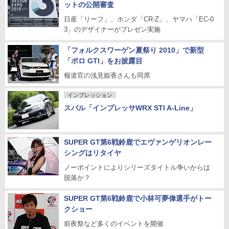
ットの公開審査
日産「リーフ」、ホンダ「CR-Z」、ヤマハ「EC-0
3」のデザイナーがプレゼン実施
「フォルクスワーゲン夏祭り 2010」で新型
「ポロ GTI」をお披露目
報道官の浅見姫香さんも同席
インプレッション
スバル「インプレッサWRX STI A-Line」
SUPER GT第6戦鈴鹿でエヴァンゲリオンレー
シングはリタイヤ
ノーポイントによりシリーズタイトル争いからは
脱落か？
SUPER GT第6戦鈴鹿で小林可夢偉選手がトー
クショー
前夜祭など多くのイベントを開催