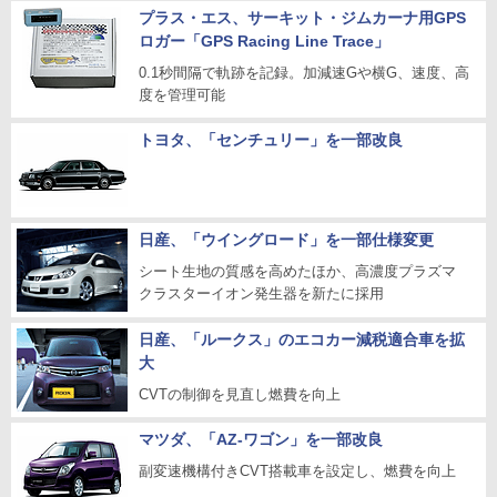
プラス・エス、サーキット・ジムカーナ用GPS
ロガー「GPS Racing Line Trace」
0.1秒間隔で軌跡を記録。加減速Gや横G、速度、高
度を管理可能
トヨタ、「センチュリー」を一部改良
日産、「ウイングロード」を一部仕様変更
シート生地の質感を高めたほか、高濃度プラズマ
クラスターイオン発生器を新たに採用
日産、「ルークス」のエコカー減税適合車を拡
大
CVTの制御を見直し燃費を向上
マツダ、「AZ-ワゴン」を一部改良
副変速機構付きCVT搭載車を設定し、燃費を向上