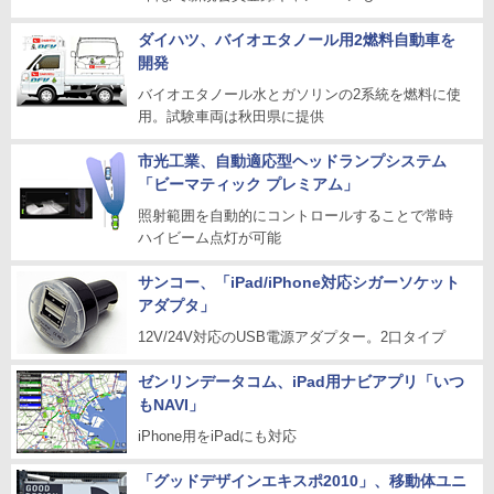
ダイハツ、バイオエタノール用2燃料自動車を
開発
バイオエタノール水とガソリンの2系統を燃料に使
用。試験車両は秋田県に提供
市光工業、自動適応型ヘッドランプシステム
「ビーマティック プレミアム」
照射範囲を自動的にコントロールすることで常時
ハイビーム点灯が可能
サンコー、「iPad/iPhone対応シガーソケット
アダプタ」
12V/24V対応のUSB電源アダプター。2口タイプ
ゼンリンデータコム、iPad用ナビアプリ「いつ
もNAVI」
iPhone用をiPadにも対応
「グッドデザインエキスポ2010」、移動体ユニ