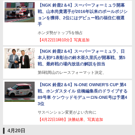
【NGK 鈴鹿2＆4】スーパーフォーミュラ開幕
戦、山本尚貴選手が2016年以来のポールポジシ
ョンを獲得、2位にはデビュー戦の福住仁嶺選
手
ホンダ勢がトップ5を独占
【4月22日1時10分】写真追加
【NGK 鈴鹿2＆4】スーパーフォーミュラ、日
本人初F1表彰台の鈴木亜久里氏が開幕戦、第5
戦、最終戦の場内放送の解説を担当
第6戦岡山のレースフォーマット決定、
【NGK 鈴鹿2＆4】N-ONE OWNER'S CUP 第4
戦、ホンダスタイル 佐橋編集長のドライブする
89号車 ケンウッドモデューロN-ONE号は予選4
3位
サスペンション変更がよい方向に
【4月22日16時】決勝結果、写真追加
4月20日