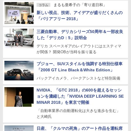
まるも亜希子の「寄り道日和」
コラム
新しい視点、技術、アイデアが盛りだくさんの
「バリアフリー 2018」
三菱自動車、デリカシリーズ50周年＆一部改良
した「デリカD：5」説明会
デリカ スペースギアのレイアウトにはエスティマ
が関係？ 開発OBが当時を振り返る
プジョー、SUVスタイルを強調する特別仕様車
「2008 GT Line Black＆White Edition」
バックアイカメラ、パークアシストなど特別装備
NVIDIA、「GTC 2018」の600を超えるセッシ
ョンを濃縮した「NVIDIA DEEP LEARNING SE
MINAR 2018」を東京で開催
「自動車業界の自動運転化は大きな進歩を生む」
と大崎氏
日産、「クルマの死角」のアート作品を運転席