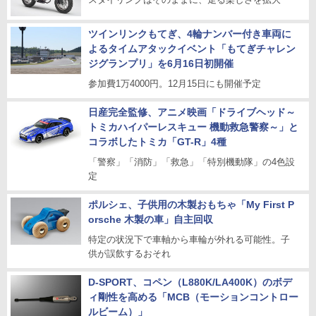
ツインリンクもてぎ、4輪ナンバー付き車両に
よるタイムアタックイベント「もてぎチャレン
ジグランプリ」を6月16日初開催
参加費1万4000円。12月15日にも開催予定
日産完全監修、アニメ映画「ドライブヘッド～
トミカハイパーレスキュー 機動救急警察～」と
コラボしたトミカ「GT-R」4種
「警察」「消防」「救急」「特別機動隊」の4色設
定
ポルシェ、子供用の木製おもちゃ「My First P
orsche 木製の車」自主回収
特定の状況下で車軸から車輪が外れる可能性。子
供が誤飲するおそれ
D-SPORT、コペン（L880K/LA400K）のボデ
ィ剛性を高める「MCB（モーションコントロー
ルビーム）」