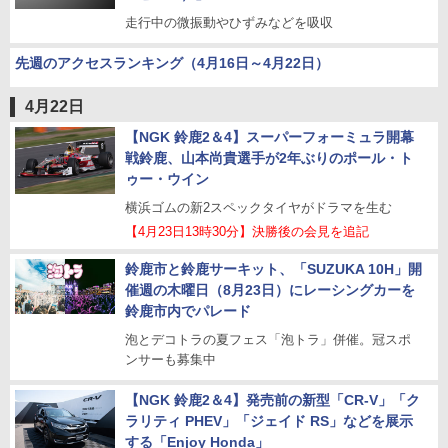
走行中の微振動やひずみなどを吸収
先週のアクセスランキング（4月16日～4月22日）
4月22日
【NGK 鈴鹿2＆4】スーパーフォーミュラ開幕
戦鈴鹿、山本尚貴選手が2年ぶりのポール・ト
ゥー・ウイン
横浜ゴムの新2スペックタイヤがドラマを生む
【4月23日13時30分】決勝後の会見を追記
鈴鹿市と鈴鹿サーキット、「SUZUKA 10H」開
催週の木曜日（8月23日）にレーシングカーを
鈴鹿市内でパレード
泡とデコトラの夏フェス「泡トラ」併催。冠スポ
ンサーも募集中
【NGK 鈴鹿2＆4】発売前の新型「CR-V」「ク
ラリティ PHEV」「ジェイド RS」などを展示
する「Enjoy Honda」