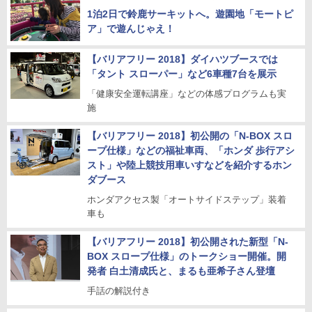
1泊2日で鈴鹿サーキットへ。遊園地「モートピ
ア」で遊んじゃえ！
【バリアフリー 2018】ダイハツブースでは
「タント スローパー」など6車種7台を展示
「健康安全運転講座」などの体感プログラムも実
施
【バリアフリー 2018】初公開の「N-BOX スロ
ープ仕様」などの福祉車両、「ホンダ 歩行アシ
スト」や陸上競技用車いすなどを紹介するホン
ダブース
ホンダアクセス製「オートサイドステップ」装着
車も
【バリアフリー 2018】初公開された新型「N-
BOX スロープ仕様」のトークショー開催。開
発者 白土清成氏と、まるも亜希子さん登壇
手話の解説付き