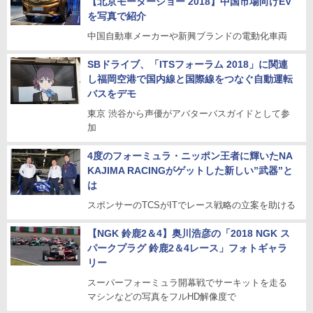
【北京モーターショー 2018】中国市場向けEV
を写真で紹介
中国自動車メーカーや新興ブランドの電動化車両
SBドライブ、「ITSフォーラム 2018」に関連
し福岡空港で国内線と国際線をつなぐ自動運転
バスをデモ
東京 渋谷から声優がアバターバスガイドとして参
加
4度のフォーミュラ・ニッポン王者に輝いたNA
KAJIMA RACINGがゲットした新しい”武器”と
は
スポンサーのTCSがITでレース戦略の立案を助ける
【NGK 鈴鹿2＆4】奥川浩彦の「2018 NGK ス
パークプラグ 鈴鹿2＆4レース」フォトギャラ
リー
スーパーフォーミュラ開幕戦でサーキットを走る
マシンなどの写真をフルHD解像度で