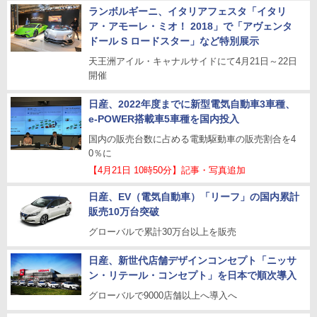
ランボルギーニ、イタリアフェスタ「イタリ
ア・アモーレ・ミオ！ 2018」で「アヴェンタ
ドール S ロードスター」など特別展示
天王洲アイル・キャナルサイドにて4月21日～22日
開催
日産、2022年度までに新型電気自動車3車種、
e-POWER搭載車5車種を国内投入
国内の販売台数に占める電動駆動車の販売割合を4
0％に
【4月21日 10時50分】記事・写真追加
日産、EV（電気自動車）「リーフ」の国内累計
販売10万台突破
グローバルで累計30万台以上を販売
日産、新世代店舗デザインコンセプト「ニッサ
ン・リテール・コンセプト」を日本で順次導入
グローバルで9000店舗以上へ導入へ