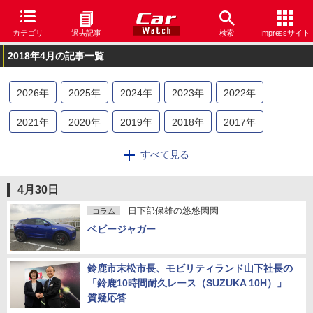
カテゴリ
過去記事
検索
Impressサイト
2018年4月の記事一覧
2026
年
2025
年
2024
年
2023
年
2022
年
2021
年
2020
年
2019
年
2018
年
2017
年
2016
年
2015
年
2014
年
2013
年
2012
年
すべて見る
2011
年
2010
年
2009
年
2008
年
4月30日
日下部保雄の悠悠閑閑
コラム
ベビージャガー
鈴鹿市末松市長、モビリティランド山下社長の
「鈴鹿10時間耐久レース（SUZUKA 10H）」
質疑応答