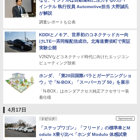
なぜ、インテルは自動運転に注力するのか？
インテル 執行役員 Automotive担当 大野誠氏
が解説
調査レポートも公表
KDDIとノキア、世界初のコネクテッドカー向
けLTE一斉同報配信成功。北海道豊頃町で実証
実験公開
V2N2Vなどコネクテッド時代に向けたエッジコン
ピューティング技術
ホンダ、「第20回国際バラとガーデニングショ
ウ」で「N-BOX」「スーパーカブ 50」を展示
「N-BOX」はホンダアクセス純正アクセサリー装
着仕様
4月17日
トピック
「ステップワゴン」「フリード」の標準車とM
odulo X乗り比べ「ホンダ Modulo 体感試乗