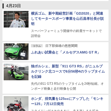
4月23日
横浜ゴム、新中期経営計画「GD2020」と関連
してモータースポーツ事業を山石昌孝社長が説
明
スーパーフォーミュラ開催中の鈴鹿サーキットで
説明会
日下部保雄の悠悠閑閑
コラム
ふれあい試乗会と「メルセデスAMG GT R」
独ポルシェ、新型「911 GT3 RS」がニュルブ
ルクリンク北コースで6分56秒4のラップタイム
を記録
先代の911 GT3 RSのラップタイムを24秒短縮。オ
ンボード映像と走行映像を公開
ホンダ、排気量を125ccにアップした「モンキ
ー125」7月12日発売
スタイリングはそのままに、走る楽しさを拡大