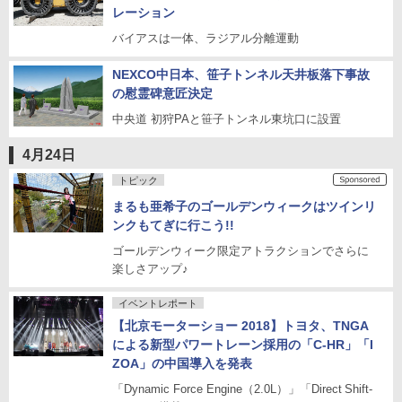
レーション
バイアスは一体、ラジアル分離運動
NEXCO中日本、笹子トンネル天井板落下事故
の慰霊碑意匠決定
中央道 初狩PAと笹子トンネル東坑口に設置
4月24日
トピック
まるも亜希子のゴールデンウィークはツインリ
ンクもてぎに行こう!!
ゴールデンウィーク限定アトラクションでさらに
楽しさアップ♪
イベントレポート
【北京モーターショー 2018】トヨタ、TNGA
による新型パワートレーン採用の「C-HR」「I
ZOA」の中国導入を発表
「Dynamic Force Engine（2.0L）」「Direct Shift-