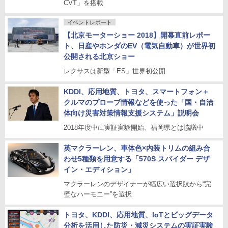
CVT」を搭載
イベントレポート
【北京モーターショー 2018】開幕直前レポー
ト、日産やホンダのEV（電気自動車）が世界初
公開される北京ショー
レクサスは新型「ES」世界初公開
KDDI、応用地質、トヨタ、スマートフォン＋
クルマのプローブ情報などを使った「国・自治
体向け災害対策情報支援システム」説明会
2018年度中に実証実験開始、福岡県とは協議中
英マクラーレン、車体色×内装トリムの組み合
わせ5種類を用意する「570S スパイダー デザ
イン・エディション」
マクラーレンのデザイナーが幅広い選択肢から“完
璧なハーモニー”を選択
トヨタ、KDDI、応用地質、IoTとビッグデータ
分析を活用した防災・減災システムの実証実験