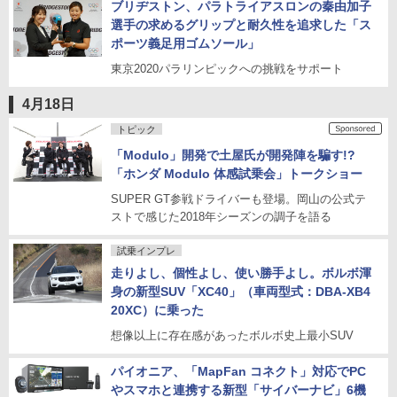
ブリヂストン、パラトライアスロンの秦由加子
選手の求めるグリップと耐久性を追求した「ス
ポーツ義足用ゴムソール」
東京2020パラリンピックへの挑戦をサポート
4月18日
トピック
「Modulo」開発で土屋氏が開発陣を騙す!?
「ホンダ Modulo 体感試乗会」トークショー
SUPER GT参戦ドライバーも登場。岡山の公式テ
ストで感じた2018年シーズンの調子を語る
試乗インプレ
走りよし、個性よし、使い勝手よし。ボルボ渾
身の新型SUV「XC40」（車両型式：DBA-XB4
20XC）に乗った
想像以上に存在感があったボルボ史上最小SUV
パイオニア、「MapFan コネクト」対応でPC
やスマホと連携する新型「サイバーナビ」6機