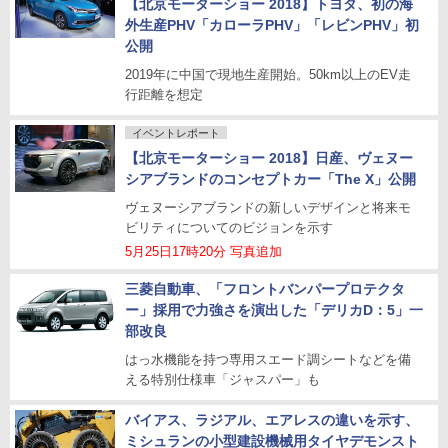
【北京モーターショー 2018】トヨタ、初の海
外生産PHV「カローラPHV」「レビンPHV」初
公開
2019年に中国で現地生産開始。50km以上のEV走
行距離を想定
イベントレポート
【北京モーターショー 2018】日産、ヴェヌー
シアブランドのコンセプトカー「The X」公開
ヴェヌーシアブランドの新しいデザインと将来モ
ビリティについてのビジョンを示す
5月25日17時20分 写真追加
三菱自動車、「フロントバンパープロテクタ
ー」採用で力強さを演出した「デリカD：5」一
部改良
はっ水機能を持つ専用スエード調シートなどを備
える特別仕様車「ジャスパー」も
バイアス、ラジアル、エアレスの違いを示す、
ミシュランの小型建設機械用タイヤデモンスト