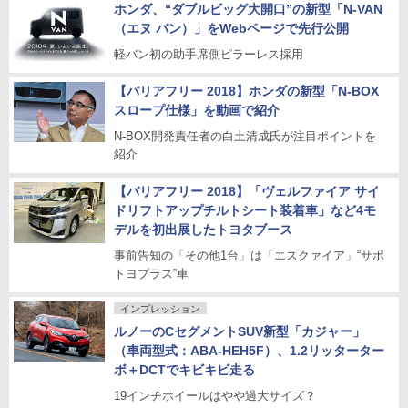
ホンダ、“ダブルビッグ大開口”の新型「N-VAN
（エヌ バン）」をWebページで先行公開
軽バン初の助手席側ピラーレス採用
【バリアフリー 2018】ホンダの新型「N-BOX
スロープ仕様」を動画で紹介
N-BOX開発責任者の白土清成氏が注目ポイントを
紹介
【バリアフリー 2018】「ヴェルファイア サイ
ドリフトアップチルトシート装着車」など4モ
デルを初出展したトヨタブース
事前告知の「その他1台」は「エスクァイア」“サポ
トヨプラス”車
インプレッション
ルノーのCセグメントSUV新型「カジャー」
（車両型式：ABA-HEH5F）、1.2リッターター
ボ＋DCTでキビキビ走る
19インチホイールはやや過大サイズ？