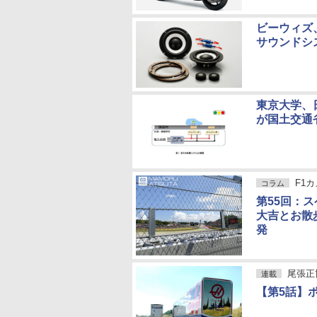
ビーウィズ
サウンドシステム
東京大学、
が国土交通
F1
コラム
第55回：
大吉とお散
発
尾張正
連載
【第5話】ポ