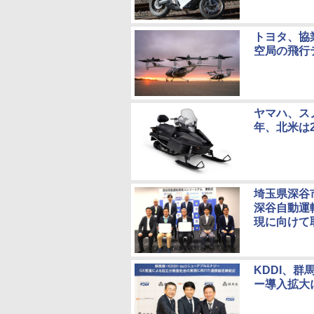
トヨタ、協
空局の飛行
ヤマハ、スノ
年、北米は2
埼玉県深谷
深谷自動運
現に向けて
KDDI、
ー導入拡大