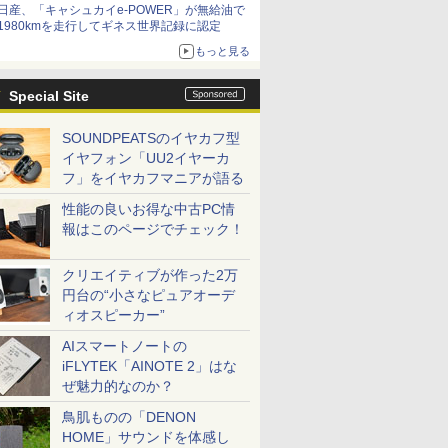
日産、「キャシュカイe-POWER」が無給油で
1980kmを走行してギネス世界記録に認定
もっと見る
Special Site
SOUNDPEATSのイヤカフ型
イヤフォン「UU2イヤーカ
フ」をイヤカフマニアが語る
性能の良いお得な中古PC情
報はこのページでチェック！
クリエイティブが作った2万
円台の“小さなピュアオーデ
ィオスピーカー”
AIスマートノートの
iFLYTEK「AINOTE 2」はな
ぜ魅力的なのか？
鳥肌ものの「DENON
HOME」サウンドを体感し