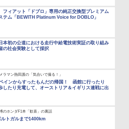
、フィアット「ドブロ」専用の純正交換型プレミアム
「BEWITH Platinum Voice for DOBLO」
日本初の公道における走行中給電技術実証の取り組み
省の社会実験として採択
カメラマン熱田護の「気合いで撮る！」
スペインからすったもんだの帰国！ 函館に行ったり
歩したり充電して、オーストリア＆イギリス連戦に出
博のホンダF1本「歓喜」の裏話
ルトガルまで1400km