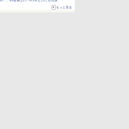
め」、料金値上げへの考え方にも言及
もっと見る