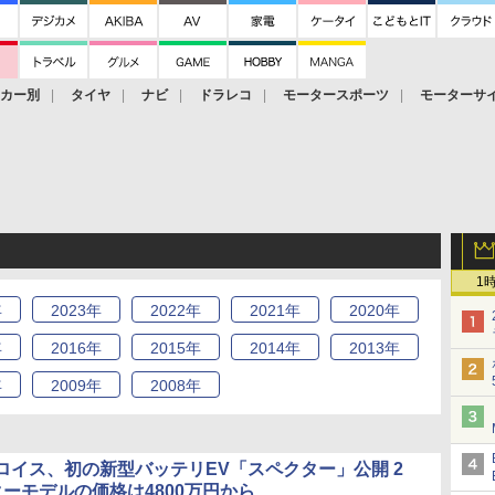
ーカー別
タイヤ
ナビ
ドラレコ
モータースポーツ
モーターサ
1
年
2023
年
2022
年
2021
年
2020
年
年
2016
年
2015
年
2014
年
2013
年
年
2009
年
2008
年
ロイス、初の新型バッテリEV「スペクター」公開 2
ターモデルの価格は4800万円から