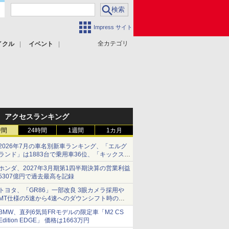
Impress サイト
全カテゴリ
イクル
イベント
アクセスランキング
時間
24時間
1週間
1カ月
2026年7月の車名別新車ランキング、「エルグ
ランド」は1883台で乗用車36位、「キックス」
は2591台で27位に
ホンダ、2027年3月期第1四半期決算の営業利益
5307億円で過去最高を記録
トヨタ、「GR86」一部改良 3眼カメラ採用や
MT仕様の5速から4速へのダウンシフト時の操
作性向上など
BMW、直列6気筒FRモデルの限定車「M2 CS
Edition EDGE」 価格は1663万円