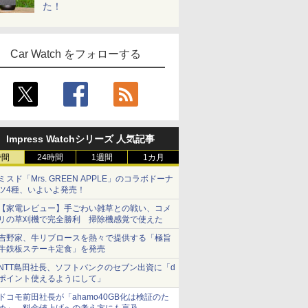
た！
Car Watch をフォローする
Impress Watchシリーズ 人気記事
時間
24時間
1週間
1カ月
ミスド「Mrs. GREEN APPLE」のコラボドーナ
ツ4種、いよいよ発売！
【家電レビュー】手ごわい雑草との戦い、コメ
リの草刈機で完全勝利 掃除機感覚で使えた
吉野家、牛リブロースを熱々で提供する「極旨
牛鉄板ステーキ定食」を発売
NTT島田社長、ソフトバンクのセブン出資に「d
ポイント使えるようにして」
ドコモ前田社長が「ahamo40GB化は検証のた