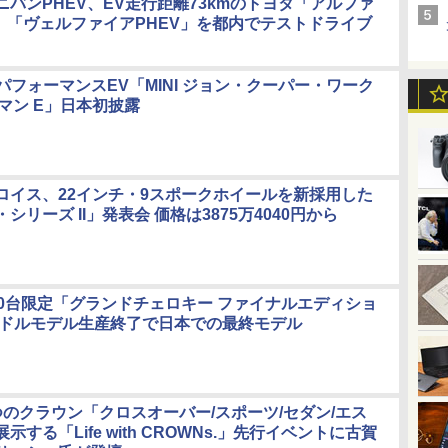
ニバンPHEV、EV走行距離73kmのトヨタ「アルファ
V」「ヴェルファイアPHEV」を都内でテストドライブ
イパフォーマンスEV「MINI ジョン・クーパー・ワーク
スマン E」日本初披露
ロイス、22インチ・9スポークホイールを新採用した
シリーズ II」発表会 価格は3875万4040円から
00台限定「グランドチェロキー ファイナルエディショ
ンドルモデル生産終了で日本での最終モデル
つのクラウン「クロスオーバー/スポーツ/セダン/エス
示する「Life with CROWNs.」先行イベントに古賀