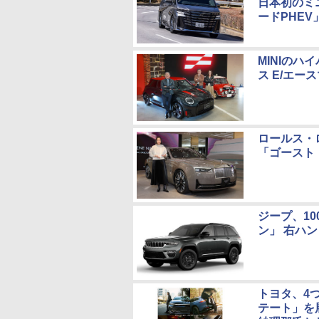
日本初のミ
ードPHE
MINIのハ
ス E/エー
ロールス・
「ゴースト・
ジープ、1
ン」 右ハ
トヨタ、4
テート」を展