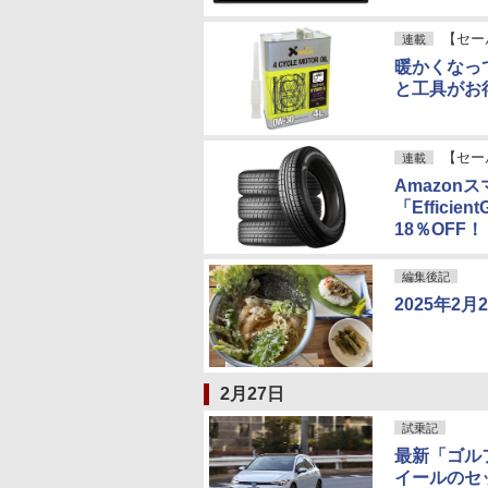
【セー
連載
暖かくなっ
と工具がお得
【セー
連載
Amazo
「Effici
18％OFF！
編集後記
2025年2月
2月27日
試乗記
最新「ゴル
イールのセ