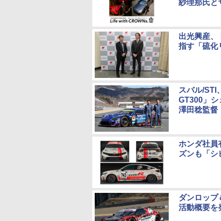
紗理那氏と
出光興産、ト
指す「硫化
スバル/STI
GT300
澤田稔監督
ホンダ社員有志
ズンも「シ
ダンロップ
活動概要を