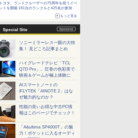
トヨタ、ランドクルーザーの75周年を祝うイベ
ントを開催 161台のランクルと425名が参加
もっと見る
Special Site
ソニーミラーレス一眼の大特
集！ 見どころ記事まとめ
ハイグレードテレビ「TCL
Q7D Pro」。圧巻の色彩美で
映画＆ゲームが極上体験に
AIスマートノートの
iFLYTEK「AINOTE 2」はな
ぜ魅力的なのか？
性能の良いお得な中古PC情
報はこのページでチェック！
「A&ultima SP4000T」の魅
力！ポケットに入るオーディ