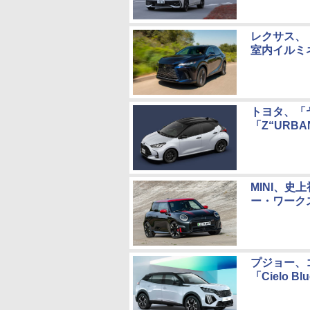
レクサス、「
室内イルミ
トヨタ、「
「Z“URB
MINI、史
ー・ワークス
プジョー、コ
「Cielo