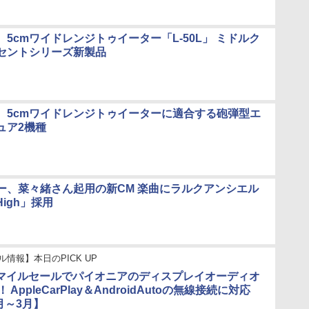
5cmワイドレンジトゥイーター「L-50L」 ミドルク
セントシリーズ新製品
、5cmワイドレンジトゥイーターに適合する砲弾型エ
ュア2機種
ー、菜々緒さん起用の新CM 楽曲にラルクアンシエル
s High」採用
ル情報】本日のPICK UP
nスマイルセールでパイオニアのディスプレイオーディオ
！ AppleCarPlay＆AndroidAutoの無線接続に対応
2月～3月】