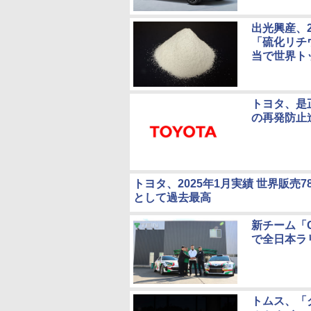
出光興産、2
「硫化リチ
当で世界ト
トヨタ、是
の再発防止
トヨタ、2025年1月実績 世界販売
として過去最高
新チーム「Ca
で全日本ラ
トムス、「