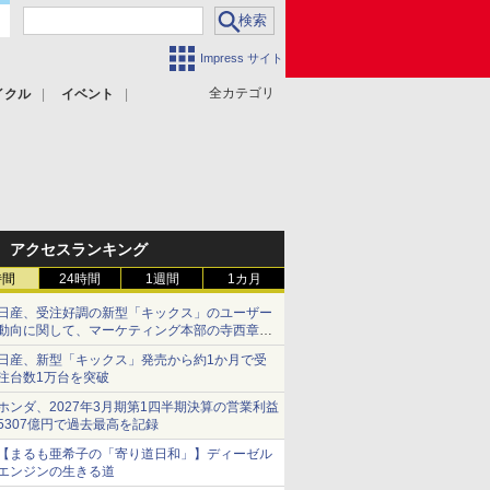
Impress サイト
全カテゴリ
イクル
イベント
アクセスランキング
時間
24時間
1週間
1カ月
日産、受注好調の新型「キックス」のユーザー
動向に関して、マーケティング本部の寺西章氏
が解説
日産、新型「キックス」発売から約1か月で受
注台数1万台を突破
ホンダ、2027年3月期第1四半期決算の営業利益
5307億円で過去最高を記録
【まるも亜希子の「寄り道日和」】ディーゼル
エンジンの生きる道