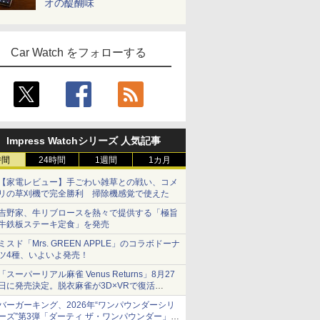
オの醍醐味
Car Watch をフォローする
Impress Watchシリーズ 人気記事
時間
24時間
1週間
1カ月
【家電レビュー】手ごわい雑草との戦い、コメ
リの草刈機で完全勝利 掃除機感覚で使えた
吉野家、牛リブロースを熱々で提供する「極旨
牛鉄板ステーキ定食」を発売
ミスド「Mrs. GREEN APPLE」のコラボドーナ
ツ4種、いよいよ発売！
「スーパーリアル麻雀 Venus Returns」8月27
日に発売決定。脱衣麻雀が3D×VRで復活
発売から2週間は20%オフになるセールが実施
バーガーキング、2026年“ワンパウンダーシリ
ーズ”第3弾「ダーティ ザ・ワンパウンダー」を