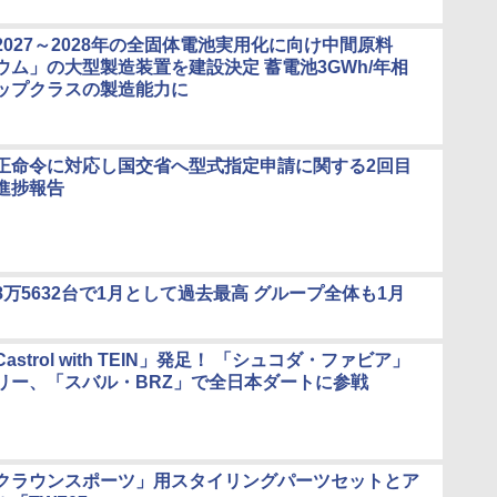
027～2028年の全固体電池実用化に向け中間原料
ウム」の大型製造装置を建設決定 蓄電池3GWh/年相
ップクラスの製造能力に
正命令に対応し国交省へ型式指定申請に関する2回目
進捗報告
78万5632台で1月として過去最高 グループ全体も1月
strol with TEIN」発足！ 「シュコダ・ファビア」
リー、「スバル・BRZ」で全日本ダートに参戦
クラウンスポーツ」用スタイリングパーツセットとア