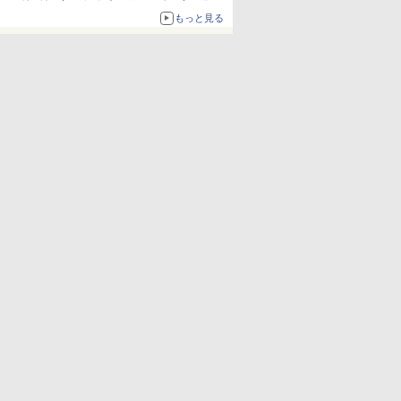
8月7日発売
もっと見る
「特製ガーリックマヨソース」を使用した超大
型チーズバーガー