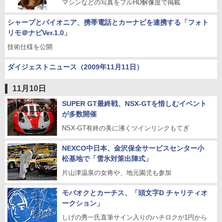
マシンなどの写真をフルHD解像度で掲載
シャープとパイオニア、携帯電話とカーナビを連携する「フォト
リモ＠ナビVer.1.0」
技術仕様を公開
ダイジェストニュース（2009年11月11日）
11月10日
SUPER GT最終戦、NSX-GTを惜しむイベント
が多数開催
NSX-GT有終の美に沸くツインリンクもてぎ
NEXCO中日本、金沢保全サービスセンター小
松基地で「雪氷対策出陣式」
片山津温泉の女将や、地元園児も参加
モバオクとカーチス、「頭文字D チャリティオ
ークション」
しげの秀一氏直筆サイン入りのハチロクが1円から