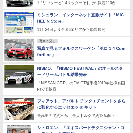
1.2リッターと1.4リッターそれぞれ限定110台
ミシュラン、インターネット直販サイト「MIC
HELIN Store」
11月24日より全国6エリアから順次展開
写真で見る
写真で見るフォルクスワーゲン「ポロ 1.4 Com
fortline」
NISMO、「NISMO FESTIVAL」のオールスタ
ードリームバトル結果発表
「NISSAN GT-R」のFIA GT選手権2010年仕様も国
内で初披露
フィアット、アバルト チンクエチェントをさら
に強化するエッセエッセ キット
最高出力で約20％、最大トルクで約12％向上
シトロエン、「エキスパートテクニシャン・コ