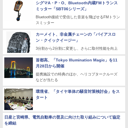
シグマA・P・O、Bluetooth内蔵FMトランス
ミッター「SBT06シリーズ」
Bluetooth接続で受信した音楽を飛ばせるFMトラン
スミッター
カーメイト、非金属チェーンの「バイアスロ
ン・クイックイージー」
3分割から2分割に変更し、さらに取付性能を向上
首都高、「Tokyo Illumination Magic」を11
月28日から開催
提携施設での特典のほか、ヘリコプタークルーズ
などが当たる
環境省、「タイヤ単体の騒音対策検討会」をス
タート
日産と宮崎県、電気自動車の普及に向けた取り組みについて協定
を締結