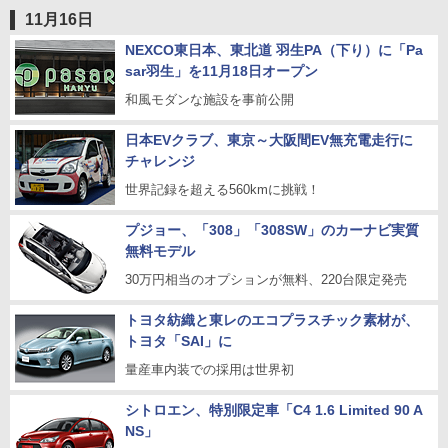
11月16日
NEXCO東日本、東北道 羽生PA（下り）に「Pa
sar羽生」を11月18日オープン
和風モダンな施設を事前公開
日本EVクラブ、東京～大阪間EV無充電走行に
チャレンジ
世界記録を超える560kmに挑戦！
プジョー、「308」「308SW」のカーナビ実質
無料モデル
30万円相当のオプションが無料、220台限定発売
トヨタ紡織と東レのエコプラスチック素材が、
トヨタ「SAI」に
量産車内装での採用は世界初
シトロエン、特別限定車「C4 1.6 Limited 90 A
NS」