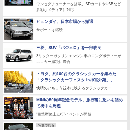
ワンセグチューナーを搭載、SDカードやUSBなど
多彩なメディアに対応
ヒュンダイ、日本市場から撤退
サポートは継続
三菱、SUV「パジェロ」を一部改良
3リッターガソリンエンジン車のロングボディーが
エコカー減税に適合
トヨタ、約100台のクラシックカーを集めた
「クラシックカーフェスタ in神宮外苑」、
快晴のいちょう並木に映えるクラシックカー
MINIの50周年記念モデル、旅行鞄に想いを詰め
て街中を周遊
“目撃型路上走行”イベントが開始
写真で見る