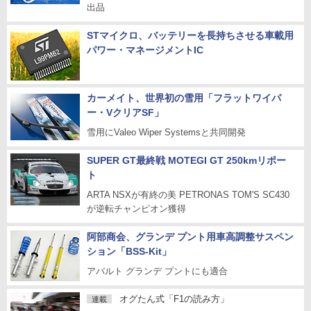
出品
STマイクロ、バッテリーを長持ちさせる車載用
パワー・マネージメントIC
カーメイト、世界初の雪用「フラットワイパ
ー・VクリアSF」
雪用にValeo Wiper Systemsと共同開発
SUPER GT最終戦 MOTEGI GT 250kmリポー
ト
ARTA NSXが有終の美 PETRONAS TOM'S SC430
が逆転チャンピオン獲得
阿部商会、グランデ プント用車高調整サスペン
ション「BSS-Kit」
アバルト グランデ プントにも適合
オグたん式「F1の読み方」
連載