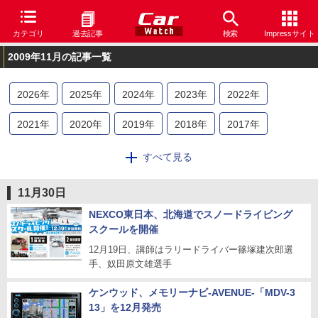
カテゴリ
過去記事
検索
Impressサイト
2009年11月の記事一覧
2026
年
2025
年
2024
年
2023
年
2022
年
2021
年
2020
年
2019
年
2018
年
2017
年
2016
年
2015
年
2014
年
2013
年
2012
年
すべて見る
2011
年
2010
年
2009
年
2008
年
11月30日
NEXCO東日本、北海道でスノードライビング
スクールを開催
12月19日、講師はラリードライバー篠塚建次郎選
手、奴田原文雄選手
ケンウッド、メモリーナビ-AVENUE-「MDV-3
13」を12月発売