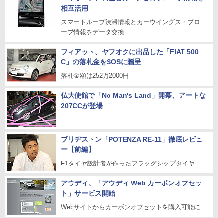
相互活用
スマートループ渋滞情報とカーウイングス・プロ
ーブ情報をデータ交換
フィアット、ヤフオクに出品した「FIAT 500
C」の落札金をSOSに贈呈
落札金額は252万2000円
仏大使館で「No Man's Land」開幕、アートな
207CCが登場
ブリヂストン「POTENZA RE-11」徹底レビュ
ー【前編】
F1タイヤ設計者が作ったフラッグシップタイヤ
アウディ、「アウディ Web カーボンオフセッ
ト」サービス開始
Webサイトからカーボンオフセットを購入可能に