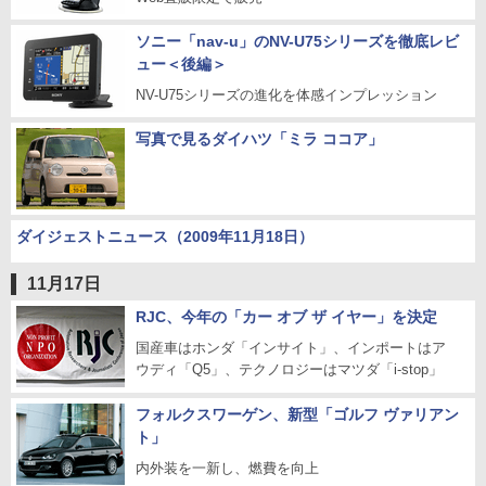
ソニー「nav-u」のNV-U75シリーズを徹底レビ
ュー＜後編＞
NV-U75シリーズの進化を体感インプレッション
写真で見るダイハツ「ミラ ココア」
ダイジェストニュース（2009年11月18日）
11月17日
RJC、今年の「カー オブ ザ イヤー」を決定
国産車はホンダ「インサイト」、インポートはア
ウディ「Q5」、テクノロジーはマツダ「i-stop」
フォルクスワーゲン、新型「ゴルフ ヴァリアン
ト」
内外装を一新し、燃費を向上