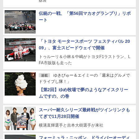
M-R
伝統の一戦、「第56回マカオグランプリ」リポ
ート
「トヨタ モータースポーツ フェスティバル 20
09」、富士スピードウェイで開催
トゥルーリ＆小林＆中嶋がトヨタF1ラストラン、L
FA市販版も走った
ゆきぴゅー＆エイミーの「週末はグルメで
連載
ドライブし隊！」
【第2回】ゆめ牧場で夢のようなアイスクリー
ムですの、の巻
スーパー耐久シリーズ最終戦がツインリンクも
てぎで11月28日開催
横溝直輝選手と吉本大樹選手が来社
フォーミュラ・ニッポン、ドライバーオーディ