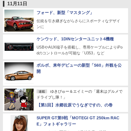
11月11日
フォード、新型「マスタング」
伝統を引き継ぎながらさらにスポーティなデザイ
ンに
ケンウッド、1DINセンターユニット4機種
USBやAUX端子を搭載し、専用ケーブルによりiPo
dのコントロールが可能な「U353」など
ボルボ、来年デビューの新型「S60」外観を公
開
ゆきぴゅー＆エイミーの「週末はグルメで
連載
ドライブし隊！」
【第1回】水郷佐原でうなぎですの、の巻
SUPER GT第9戦「MOTEGI GT 250km RAC
E」フォトギャラリー