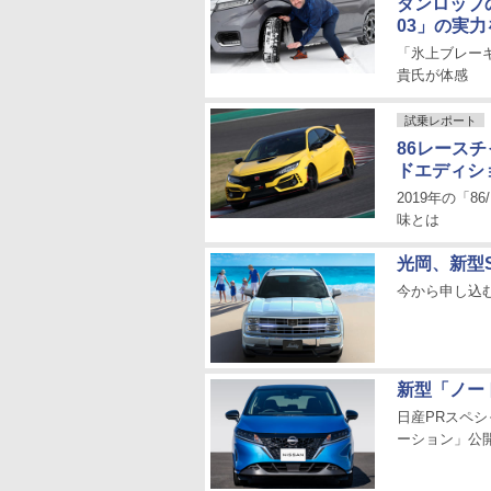
ダンロップ
03」の実力
「氷上ブレー
貴氏が体感
試乗レポート
86レースチ
ドエディシ
2019年の「8
味とは
光岡、新型
今から申し込む
新型「ノー
日産PRスペ
ーション」公