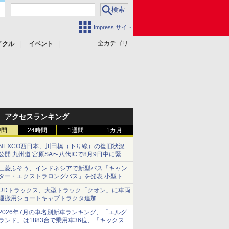
Impress サイト
全カテゴリ
イクル
イベント
アクセスランキング
時間
24時間
1週間
1カ月
NEXCO西日本、川田橋（下り線）の復旧状況
公開 九州道 宮原SA〜八代ICで8月9日中に緊急
車両を通行可能に
三菱ふそう、インドネシアで新型バス「キャン
ター・エクストラロングバス」を発表 小型トラ
ックベースの観光・旅客輸送向けバス
UDトラックス、大型トラック「クオン」に車両
運搬用ショートキャブトラクタ追加
2026年7月の車名別新車ランキング、「エルグ
ランド」は1883台で乗用車36位、「キックス」
は2591台で27位に