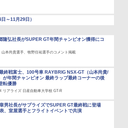
日～11月29日）
郷隆弘社長がSUPER GT年間チャンピオン獲得にコ
、山本尚貴選手、牧野任祐選手のコメント掲載
T最終戦富士、100号車 RAYBRIG NSX-GT（山本尚貴/
）が年間チャンピオン 最終ラップ最終コーナーの後
逆転優勝
号車 リアライズ 日産自動車大学校 GT-R
章男社長がサプライズでSUPER GT最終戦に登場
東代表、室屋選手とフライトイベントで共演