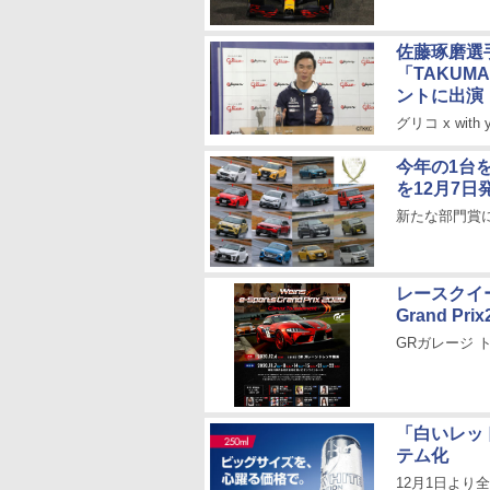
佐藤琢磨選
「TAKUMA
ントに出演
グリコ x wi
今年の1台を
を12月7日
新たな部門賞に
レースクイー
Grand P
GRガレージ 
「白いレッ
テム化
12月1日より