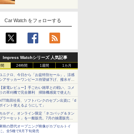
Car Watch をフォローする
Impress Watchシリーズ 人気記事
時間
24時間
1週間
1カ月
ユニクロ、今日から「お盆特別セール」。涼感
シアサッカーワンピース待望値下げ、撥水ギア
ショーツは1990円に
【家電レビュー】手ごわい雑草との戦い、コメ
リの草刈機で完全勝利 掃除機感覚で使えた
NTT島田社長、ソフトバンクのセブン出資に「d
ポイント使えるようにして」
カルディ、オンライン限定「ネコバッグ＆タン
ブラーセット」を一般販売。7月の抽選販売の
当選無効分
東映の歴代オープニング映像がカプセルトイ
に。全5種で8月下旬発売