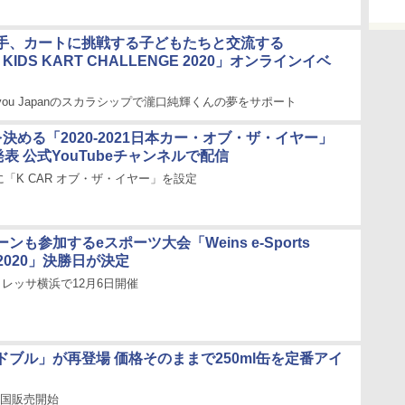
手、カートに挑戦する子どもたちと交流する
 KIDS KART CHALLENGE 2020」オンラインイベ
th you Japanのスカラシップで瀧口純輝くんの夢をサポート
決める「2020-2021日本カー・オブ・ザ・イヤー」
発表 公式YouTubeチャンネルで配信
「K CAR オブ・ザ・イヤー」を設定
ンも参加するeスポーツ大会「Weins e-Sports
rix2020」決勝日が決定
トレッサ横浜で12月6日開催
ドブル」が再登場 価格そのままで250ml缶を定番アイ
全国販売開始