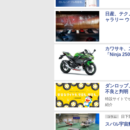
日産、テク
ャラリー ウ
カワサキ、
「Ninja 25
ダンロップ
不良と判明
特設サイトで
紹介
日下
コラム
スバル宇宙