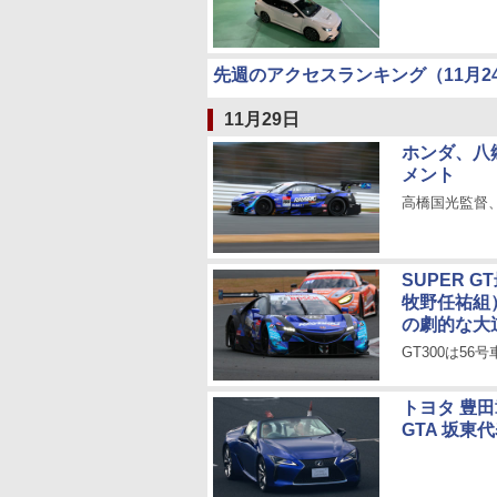
先週のアクセスランキング（11月24
11月29日
ホンダ、八
メント
高橋国光監督
SUPER G
牧野任祐組
の劇的な大
GT300は56
トヨタ 豊田
GTA 坂