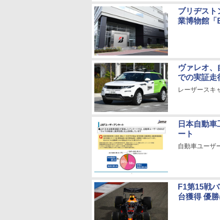
ブリヂスト
業博物館「Brid
ヴァレオ、自
での実証走
レーザースキャ
日本自動車
ート
自動車ユーザ
F1第15
台獲得 優