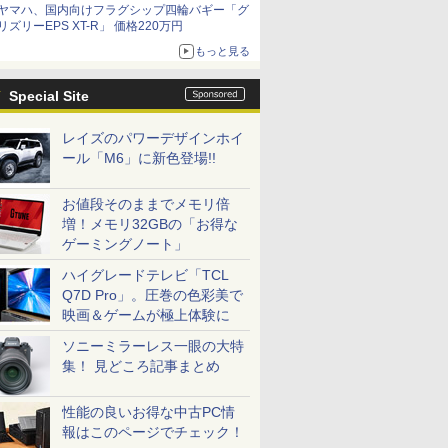
ヤマハ、国内向けフラグシップ四輪バギー「グ
リズリーEPS XT-R」 価格220万円
もっと見る
Special Site
レイズのパワーデザインホイ
ール「M6」に新色登場!!
お値段そのままでメモリ倍
増！メモリ32GBの「お得な
ゲーミングノート」
ハイグレードテレビ「TCL
Q7D Pro」。圧巻の色彩美で
映画＆ゲームが極上体験に
ソニーミラーレス一眼の大特
集！ 見どころ記事まとめ
性能の良いお得な中古PC情
報はこのページでチェック！