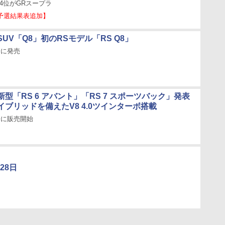
～4位がGRスープラ
 予選結果表追加】
UV「Q8」初のRSモデル「RS Q8」
降に発売
型「RS 6 アバント」「RS 7 スポーツバック」発表
ブリッドを備えたV8 4.0ツインターボ搭載
以降に販売開始
月28日