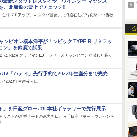
の最新スタッドレスタイヤ「ウインター マックス
を、北海道の雪上でチェック!!
キ性能22％アップ」をスタパ齋藤、北海道在住の写真家・中西敏
ャンピオン橋本洋平が「シビック TYPE R リミテッ
ョン」を鈴鹿で試乗
6/BRZ Race クラブマンEX」シリーズチャンピオンが感じた乗り
SUV「バディ」先行予約で2022年生産分まで完売
と2023年生産枠分に
ト」を日産グローバル本社ギャラリーで先行展示
シャリストが新型ノートの魅力を伝える「日産リモートプレゼンテ
開