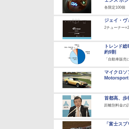
ェンス ポ
各限定100個
ジェイ・ヴ
2チューナー×
トレンド総
約9割
「自動車販売
マイクロソフ
Motorspo
首都高、歩
距離別料金の
「富士スプ