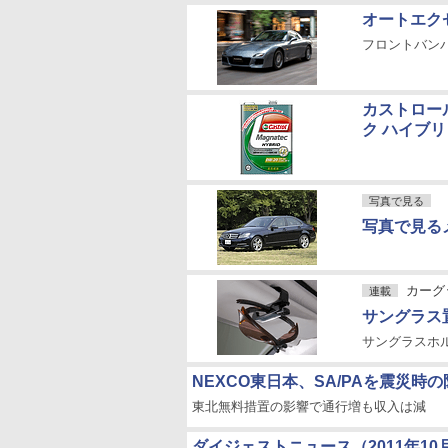
オートエクゼ
フロントバン
カストロー
ク ハイブ
写真で見る
写真で見る
カーグ
連載
サングラス
サングラスホル
NEXCO東日本、SA/PAを震災時
東北無料措置の影響で通行増も収入は減
ダイジェストニュース（2011年10