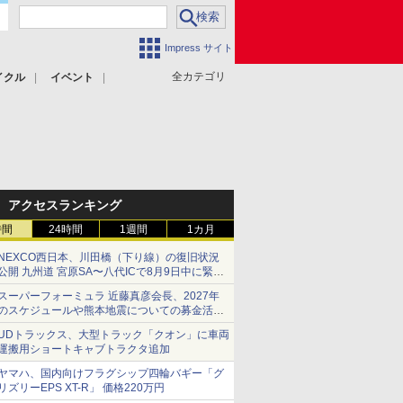
Impress サイト
全カテゴリ
イクル
イベント
アクセスランキング
時間
24時間
1週間
1カ月
NEXCO西日本、川田橋（下り線）の復旧状況
公開 九州道 宮原SA〜八代ICで8月9日中に緊急
車両を通行可能に
スーパーフォーミュラ 近藤真彦会長、2027年
のスケジュールや熊本地震についての募金活動
を紹介
UDトラックス、大型トラック「クオン」に車両
運搬用ショートキャブトラクタ追加
ヤマハ、国内向けフラグシップ四輪バギー「グ
リズリーEPS XT-R」 価格220万円