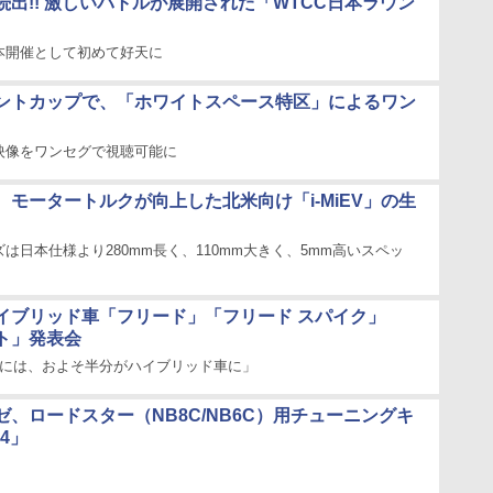
続出!! 激しいバトルが展開された「WTCC日本ラウン
本開催として初めて好天に
ントカップで、「ホワイトスペース特区」によるワン
映像をワンセグで視聴可能に
、モータートルクが向上した北米向け「i-MiEV」の生
は日本仕様より280mm長く、110mm大きく、5mm高いスペッ
イブリッド車「フリード」「フリード スパイク」
ト」発表会
ろには、およそ半分がハイブリッド車に」
ゼ、ロードスター（NB8C/NB6C）用チューニングキ
04」