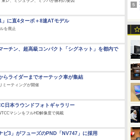
、東レ、ミシュラン、ミツバが勝利の要因
1」に直4ターボ＋8速ATモデル
デルを廃止
マーチン、超高級コンパクト「シグネット」を都内で
からライダーまでオーテック車が集結
帰りミーティングが開催
TCC日本ラウンドフォトギャラリー
TCCマシンをフルHD解像度で掲載
ビ3」がフューズのPND「NV747」に採用