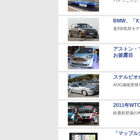
パナソニック
BMW、「X
直列6気筒モ
アストン・
お披露目
ステルビオ
AOG湘南里
2011年W
鈴鹿初登場のW
「マップルナ