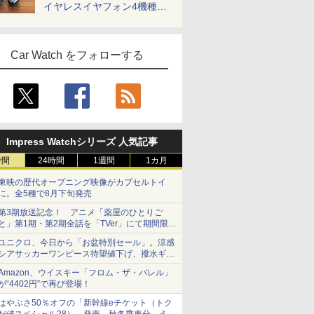
イヤレスイヤフォン4機種を
一気に聴く
Car Watch をフォローする
Impress Watchシリーズ 人気記事
時間
24時間
1週間
1カ月
東映の歴代オープニング映像がカプセルトイ
に。全5種で8月下旬発売
第3期放送記念！ アニメ「薬屋のひとりご
と」第1期・第2期全話を「TVer」にて期間限定
で順次無料配信開始
ユニクロ、今日から「お盆特別セール」。涼感
シアサッカーワンピース待望値下げ、撥水ギア
ショーツは1990円に
Amazon、ウイスキー「フロム・ザ・バレル」
が“4402円”で再び登場！
はやぶさ50％オフの「新幹線eチケット（トク