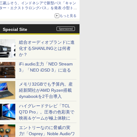
三菱ふそう、インドネシアで新型バス「キャン
ター・エクストラロングバス」を発表 小型トラ
ックベースの観光・旅客輸送向けバス
もっと見る
Special Site
総合オーディオブランドに進
化するSHANLINGとは何者
か？
iFi audio主力「NEO Stream
3」「NEO iDSD 3」に迫る
メモリ32GBでも予算内。産
経新聞社がAMD Ryzen搭載
dynabookを2千台導入
ハイグレードテレビ「TCL
Q7D Pro」。圧巻の色彩美で
映画＆ゲームが極上体験に
エントリーなのに脅威の実
力!「Osprey」Noble Audioワ