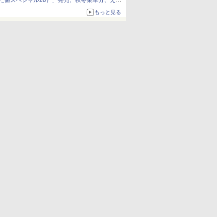
だ値スペシャル28）」発売。秋冬乗車分、えき
ねっと限定
もっと見る