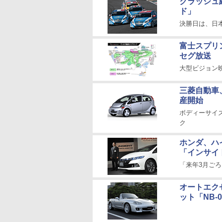
クラッシュ
ド」
決勝日は、日
富士スプリ
セグ放送
大型ビジョン
三菱自動車
産開始
ボディーサイズ
ク
ホンダ、ハ
「インサイ
「来年3月ご
オートエク
ット「NB-