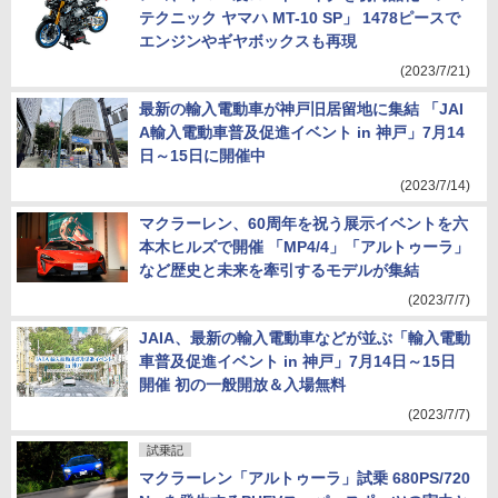
テクニック ヤマハ MT-10 SP」 1478ピースで
エンジンやギヤボックスも再現
(2023/7/21)
最新の輸入電動車が神戸旧居留地に集結 「JAI
A輸入電動車普及促進イベント in 神戸」7月14
日～15日に開催中
(2023/7/14)
マクラーレン、60周年を祝う展示イベントを六
本木ヒルズで開催 「MP4/4」「アルトゥーラ」
など歴史と未来を牽引するモデルが集結
(2023/7/7)
JAIA、最新の輸入電動車などが並ぶ「輸入電動
車普及促進イベント in 神戸」7月14日～15日
開催 初の一般開放＆入場無料
(2023/7/7)
試乗記
マクラーレン「アルトゥーラ」試乗 680PS/720