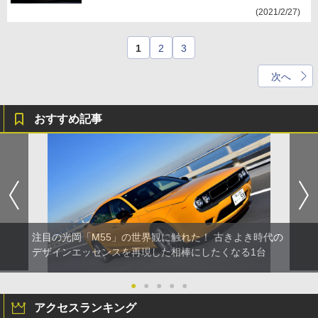
(2021/2/27)
1
2
3
次へ
おすすめ記事
注目の光岡「M55」の世界観に触れた！ 古きよき時代の
デザインエッセンスを再現した相棒にしたくなる1台
●
●
●
●
●
アクセスランキング