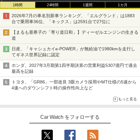
1時間
24時間
1週間
1カ月
2026年7月の車名別新車ランキング、「エルグランド」は1883
台で乗用車36位、「キックス」は2591台で27位に
【まるも亜希子の「寄り道日和」】ディーゼルエンジンの生きる
道
日産、「キャシュカイe-POWER」が無給油で1980kmを走行し
てギネス世界記録に認定
ホンダ、2027年3月期第1四半期決算の営業利益5307億円で過去
最高を記録
トヨタ、「GR86」一部改良 3眼カメラ採用やMT仕様の5速から
4速へのダウンシフト時の操作性向上など
もっと見る
Car Watch をフォローする