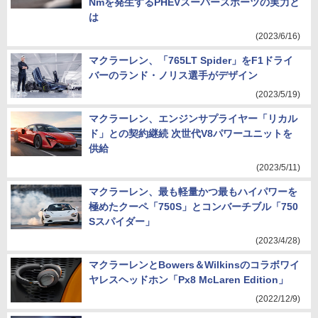
Nmを発生するPHEVスーパースポーツの実力と
は
(2023/6/16)
マクラーレン、「765LT Spider」をF1ドライ
バーのランド・ノリス選手がデザイン
(2023/5/19)
マクラーレン、エンジンサプライヤー「リカル
ド」との契約継続 次世代V8パワーユニットを
供給
(2023/5/11)
マクラーレン、最も軽量かつ最もハイパワーを
極めたクーペ「750S」とコンバーチブル「750
Sスパイダー」
(2023/4/28)
マクラーレンとBowers＆Wilkinsのコラボワイ
ヤレスヘッドホン「Px8 McLaren Edition」
(2022/12/9)