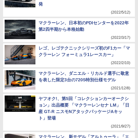
発
(2022/5/12)
マクラーレン、日本初のPDIセンターを2022年
第2四半期から本格始動
(2022/3/17)
レゴ、レゴテクニックシリーズ初のF1カー「マ
クラーレン フォーミュラ1レースカー」
(2022/2/10)
マクラーレン、ダニエル・リカルド選手に敬意
を表した限定3台の720S特別仕様モデル
(2021/12/8)
ヤフオク!、第5回「コレクションカーオークシ
ョン」出品概要 「マクラーレンセナ LM」「日
産 GT-R ニスモNアタックパッケージAキッ
ト」登場
(2021/9/27)
マクラーレン、新モデル「アルトゥーラ」「エ