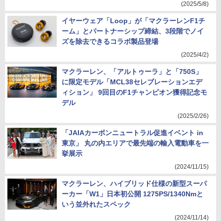
(2025/5/8)
イヤーウェア「Loop」が「マクラーレンF1チ
ーム」とパートナーシップ締結、3段階でノイ
ズを除去できるコラボ製品登場
(2025/4/2)
マクラーレン、「アルトゥーラ」と「750S」
に限定モデル「MCL38セレブレーションエデ
ィション」 9回目のF1チャンピオン獲得記念モ
デル
(2025/2/26)
「JAIAカーボンニュートラル促進イベント in
東京」 丸の内エリアで最先端の輸入電動車を一
挙展示
(2024/11/15)
マクラーレン、ハイブリッド仕様の新型スーパ
ーカー「W1」日本初公開 1275PS/1340Nmと
いう並外れたスペック
(2024/11/14)