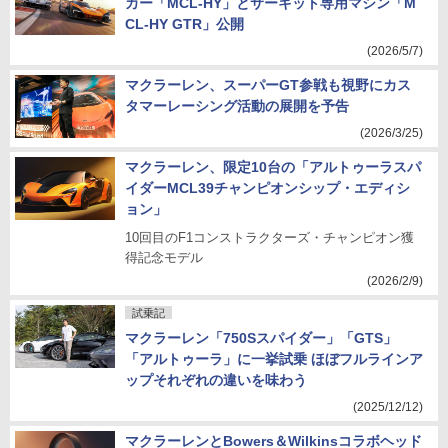
カー「MCL-HY」とサーキット専用マシン「M
CL-HY GTR」公開
(2026/5/7)
マクラーレン、スーパーGT参戦も視野にカス
タマーレーシング活動の展開を予告
(2026/3/25)
マクラーレン、限定10台の「アルトゥーラスパ
イダーMCL39チャンピオンシップ・エディシ
ョン」
10回目のF1コンストラクターズ・チャンピオン獲
得記念モデル
(2026/2/9)
試乗記
マクラーレン「750Sスパイダー」「GTS」
「アルトゥーラ」に一挙試乗 ほぼフルラインア
ップそれぞれの違いを味わう
(2025/12/12)
マクラーレンとBowers＆Wilkinsコラボヘッド