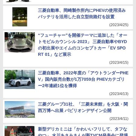
三菱自動車、岡崎製作所内にPHEVの使用済み
バッテリを活用した自立型街路灯を設置
(2023/4/25)
“フューチャー”を開催テーマに追加した「オー
トモビルカウンシル 2023」 三菱自動車やBYD
の初出展やエイムのコンセプトカー「EV SPO
RT 01」など展示
(2023/4/15)
三菱自動車、2022年度の「アウトランダーPHE
V」国内販売台数が1万7059台 PHEVカテゴリ
ー2年連続1位を獲得
(2023/4/13)
三菱グループ31社、「三菱未来館」を大阪・関
西万博へ出展 パビリオンデザイン公開
(2023/4/11)
新型デリカミニは「かわいいフリして、タフな
やつ」 水川あさみさんが新TVCM発表会に登場