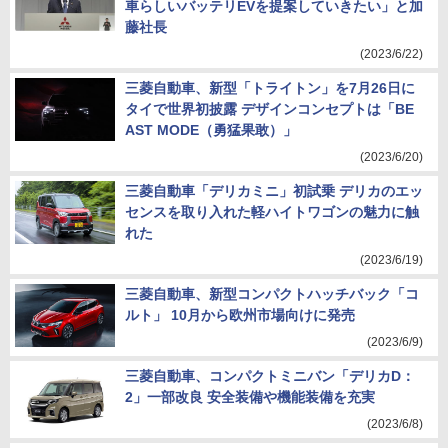
車らしいバッテリEVを提案していきたい」と加
藤社長
(2023/6/22)
三菱自動車、新型「トライトン」を7月26日に
タイで世界初披露 デザインコンセプトは「BE
AST MODE（勇猛果敢）」
(2023/6/20)
三菱自動車「デリカミニ」初試乗 デリカのエッ
センスを取り入れた軽ハイトワゴンの魅力に触
れた
(2023/6/19)
三菱自動車、新型コンパクトハッチバック「コ
ルト」 10月から欧州市場向けに発売
(2023/6/9)
三菱自動車、コンパクトミニバン「デリカD：
2」一部改良 安全装備や機能装備を充実
(2023/6/8)