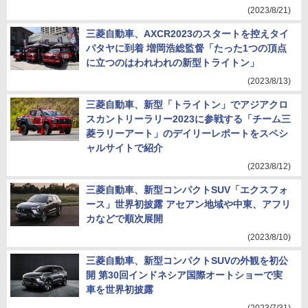
(2023/8/21)
三菱自動車、AXCR2023のスタートを控えタイ
パタヤに到着 増岡浩総監督「たった1つの頂点
に立つのはわれわれの新型トライトン」
(2023/8/13)
三菱自動車、新型「トライトン」でアジアクロ
スカントリーラリー2023に参戦する「チーム三
菱ラリーアート」のデイリーレポートをスペシ
ャルサイトで紹介
(2023/8/12)
三菱自動車、新型コンパクトSUV「エクスフォ
ース」世界初披露 アセアン地域や中東、アフリ
カなどで順次展開
(2023/8/10)
三菱自動車、新型コンパクトSUVの外観を初公
開 第30回インドネシア国際オートショーで実
車を世界初披露