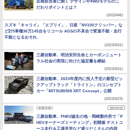
企画担当者に聞く デザインや4WDモデルのこ
だわりポイントとは？
(2023/4/6)
スズキ「キャリイ」「エブリイ」、日産「NV100クリッパー」な
ど計5車種36万145台をリコール AGSの不具合で変速不能・走行
不能となるおそれ
(2023/3/31)
三菱自動車、明治安田生命とカーボンニュート
ラル社会の実現に向けた協定書を締結
(2023/3/31)
三菱自動車、2023年度内に投入予定の新型ピッ
クアップトラック「トライトン」のコンセプト
カー「MITSUBISHI XRT Concept」公開
(2023/3/23)
トピック
三菱自動車、PHEV誕生の地・岡崎製作所で「P
HEVオーナーズミーティング」初開催 テストコ
ース走行＆工場見学など盛りだくさんの内容