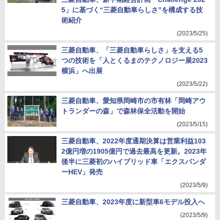
5」に基づく“三菱自動車らしさ”を構成する技
術紹介
(2023/5/25)
三菱自動車、「三菱自動車らしさ」を支える5
つの技術を「人とくるまのテクノロジー展2023
横浜」へ出展
(2023/5/22)
三菱自動車、愛知県岡崎市の市有林「岡崎アウ
トランダーの森」で森林保全活動を開始
(2023/5/15)
三菱自動車、2022年度通期決算は営業利益103
2億円増の1905億円で過去最高を更新。2023年
後半に三菱初のハイブリッド車「エクスパンダ
ーHEV」発売
(2023/5/9)
三菱自動車、2023年度に新型車6モデル投入へ
(2023/5/9)