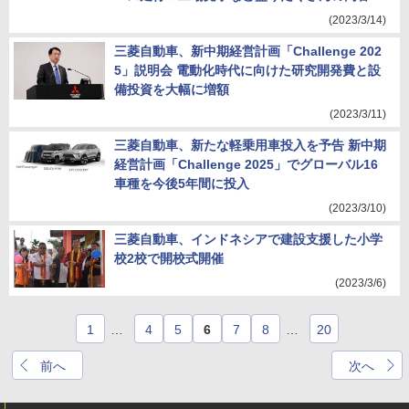
(2023/3/14)
三菱自動車、新中期経営計画「Challenge 202
5」説明会 電動化時代に向けた研究開発費と設
備投資を大幅に増額
(2023/3/11)
三菱自動車、新たな軽乗用車投入を予告 新中期
経営計画「Challenge 2025」でグローバル16
車種を今後5年間に投入
(2023/3/10)
三菱自動車、インドネシアで建設支援した小学
校2校で開校式開催
(2023/3/6)
1
…
4
5
6
7
8
…
20
前へ
次へ