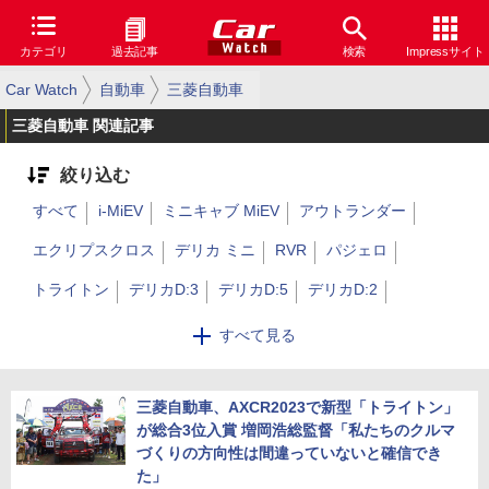
カテゴリ
過去記事
検索
Impressサイト
Car Watch
自動車
三菱自動車
三菱自動車 関連記事
絞り込む
すべて
i-MiEV
ミニキャブ MiEV
アウトランダー
エクリプスクロス
デリカ ミニ
RVR
パジェロ
トライトン
デリカD:3
デリカD:5
デリカD:2
ミラージュ
ランサーエボリューション
eK
すべて見る
タウンボックス
ミニキャブ
コンセプトカー
その他
三菱自動車、AXCR2023で新型「トライトン」
が総合3位入賞 増岡浩総監督「私たちのクルマ
づくりの方向性は間違っていないと確信でき
た」