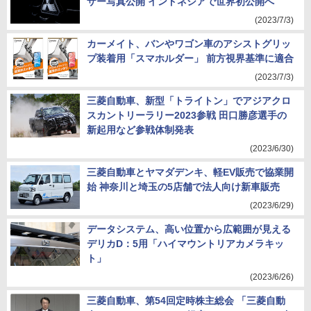
ザー写真公開 インドネシアで世界初公開へ
(2023/7/3)
カーメイト、バンやワゴン車のアシストグリッ
プ装着用「スマホルダー」 前方視界基準に適合
(2023/7/3)
三菱自動車、新型「トライトン」でアジアクロ
スカントリーラリー2023参戦 田口勝彦選手の
新起用など参戦体制発表
(2023/6/30)
三菱自動車とヤマダデンキ、軽EV販売で協業開
始 神奈川と埼玉の5店舗で法人向け新車販売
(2023/6/29)
データシステム、高い位置から広範囲が見える
デリカD：5用「ハイマウントリアカメラキッ
ト」
(2023/6/26)
三菱自動車、第54回定時株主総会 「三菱自動