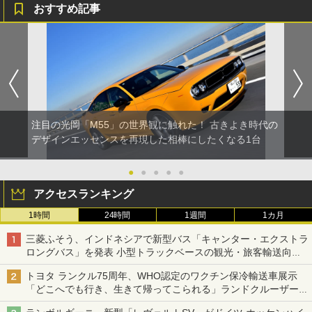
おすすめ記事
注目の光岡「M55」の世界観に触れた！ 古きよき時代の
デザインエッセンスを再現した相棒にしたくなる1台
●
●
●
●
●
アクセスランキング
1時間
24時間
1週間
1カ月
三菱ふそう、インドネシアで新型バス「キャンター・エクストラ
ロングバス」を発表 小型トラックベースの観光・旅客輸送向け
バス
トヨタ ランクル75周年、WHO認定のワクチン保冷輸送車展示
「どこへでも行き、生きて帰ってこられる」ランドクルーザーで
命をつなぐ