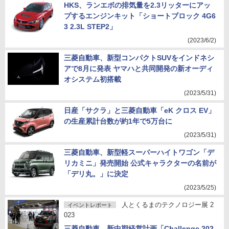
HKS、ランエボの排気量を2.3リッターにアッ
プするエンジンキット「ショートブロック 4G6
3 2.3L STEP2」
(2023/6/2)
三菱自動車、新型コンパクトSUVをインドネシ
アで8月に発表 ヤマハと共同開発の新オーディ
オシステム初搭載
(2023/5/31)
日産「サクラ」と三菱自動車「eK クロス EV」
の生産累計台数が約1年で5万台に
(2023/5/31)
三菱自動車、新型軽スーパーハイトワゴン「デ
リカミニ」発売開始 公式キャラクターの名前が
「デリ丸。」に決定
(2023/5/25)
人とくるまのテクノロジー展 2
イベントレポート
023
三菱自動車、新中期経営計画「Challenge 202